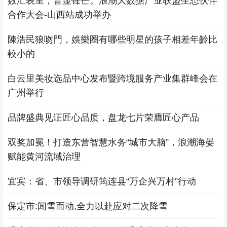
数汇表里，晋显锋芒。浪潮大数据产业联盟生态伙伴
合作大会-山西站成功举办
陳浩民狼吻門，娛樂圈有哪些明星的孩子相差年齡比
較小的
白云里美妆选品中心发布暨跨境服务产业集群峰会在
广州举行
品牌盛典见证匠心品质，盘龙七片荣膺匠心产品
双奖加冕！打造东营智慧水务“城市大脑”，浪潮海晏
赋能黄河流域治理
宜宾：省、市领导调研筠连县“万企兴万村”行动
​保定市:闻雪而动,全力以赴应对二次降雪