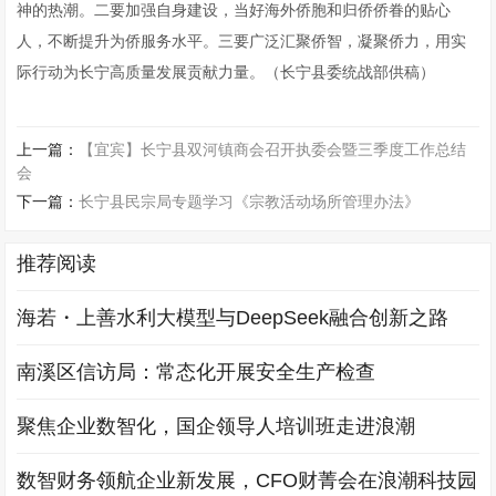
神的热潮。二要加强自身建设，当好海外侨胞和归侨侨眷的贴心
人，不断提升为侨服务水平。三要广泛汇聚侨智，凝聚侨力，用实
际行动为长宁高质量发展贡献力量。（长宁县委统战部供稿）
上一篇：
【宜宾】长宁县双河镇商会召开执委会暨三季度工作总结
会
下一篇：
长宁县民宗局专题学习《宗教活动场所管理办法》
推荐阅读
海若・上善水利大模型与DeepSeek融合创新之路
南溪区信访局：常态化开展安全生产检查
聚焦企业数智化，国企领导人培训班走进浪潮
数智财务领航企业新发展，CFO财菁会在浪潮科技园