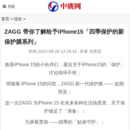
首页
>
综合
>
ZAGG 带你了解给予iPhone15「四季保护的新
保护膜系列」
时间:2023-09-26 12:29:16
作者:马慧思
换新
iPhone 15
的小伙伴们，最近关于
iPhone15
的「保护」
讨论络绎不绝；
而随着
iPhone 15
的问世，
ZAGG
新一代保护膜
——
如期
而至；
这一次
ZAGG
为
iPhone 15
在未来各种生活场景里，关于保
护做足了「准备」；
为屏幕贯彻
——
四季的「贴身守护」；