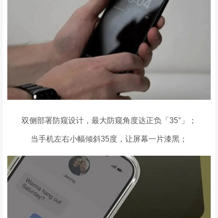
双侧部署防窥设计，最大防窥角度达正负「
35°
」；
当手机左右小幅倾斜
35
度，让屏幕一片漆黑；