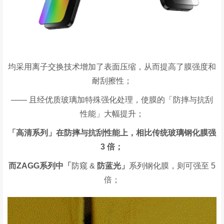
均采用离子交换技术增加了表面压缩，从而提高了膜强度和
耐刮擦性；
—— 且经优质玻璃加特殊强化处理，使膜的「防摔与抗刮
性能」大幅提升；
「高清系列」
在防摔与抗刮性能上，
相比传统玻璃钢化膜强
3
倍；
而
ZAGG
系列中「
防窥
&
防蓝光」
系列钢化膜，则可强至
5
倍；