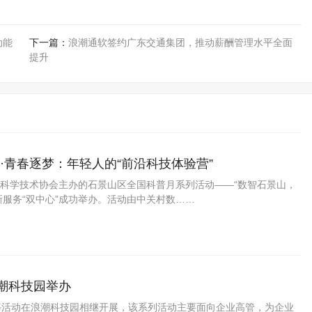
动能
下一篇：
浪潮通软签约广东交通集团，推动薪酬管理水平全面
提升
享·青春逐梦：年轻人的“前沿科技体验营”
山区科学技术协会主办的石景山区全国科普月系列活动——“数智石景山，
新服务“双中心”成功举办。活动由中关村数……
潮科技园举办
等活动在浪潮科技园相继开展，该系列活动主要面向企业高管，为企业