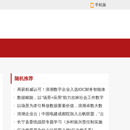
手机版
随机推荐
再获权威认可！浪潮数字企业入选IDC财务智能体
标杆厂商
数据赋能，以“场景+应用”助力吉林社会工作数字
化转型
以场景为牵引释放数据要素价值，浪潮卓数大数
据获2024IT市场年会两大奖项
浪潮企业云｜中国电建成都院加入云帆联盟，“云
+AI”打造水利水电新业态
长宁县委统战部专题学习《乡村振兴责任制实施