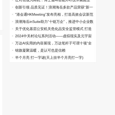
和美家
让对话成为商机：博士通AI智能外呼技术赋能企
业高效转化
创新引领 品质见证！浪潮海岳多款产品荣获“新一
代信息技术创新产品”
“港会通HKMeeting”发布亮相，打造高效会议新范
式
浪潮海岳inSuite助力“十链万企”，推进中小企业数
字化转型
关于优化基层公安机关危化品安全监管模式 打造
一流营商环境的路径初探
2024中关村论坛系列活动——虚拟现实及元宇宙
产业创新论坛在京举办
万达AI实用的内容展现，万达笔杆子可谓十项“全
能”
锦旗凝聚温暖，是认可也是信赖
半个月亮 打一字谜(天上挂半个月亮打一字)