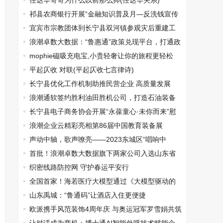
办法》
任达华哥哥为什么以前那么帅(任达华关系)
祁县农商银行开展“金融知识普及月—反洗钱宣传
在行动”主题宣传活动
宜宾市宗教团体到长宁县双河镇参观灾后重建工
作
浪潮卓数大数据：“鲁惠通”政策兑现平台，打通政
策兑现“最后一公里”
mophie磁吸充电宝,小贵轻奢让你的旅程更轻松
平起仄收 对联(平起仄收七言律诗)
长宁县优化工作机制助推民营企业 高质量发展
浪潮通软签约胜利油田胜机公司，打造石油装备
行业智能制造新标杆
长宁县电子商务协会开展“永葆童心·未你而来”慰
问活动
浪潮企业云精彩亮相第86届中国教育装备展
声动中轴，歌声嘹亮——2023东城区“唱响中
轴”群众合唱活动在中山音乐堂举行
首批！浪潮卓数大数据旗下两家公司入选山东省
数据流通交易第三方专业服务机构
织密线路防控网 守护春运平安行
全国首家！海若医疗大模型通过《大模型驱动的
数字医疗健康应用技术要求》测评
山东禹城：“鲁通码”让酒店入住更便捷
欧派携手风范装饰4周年庆 与奥运冠军罗雪娟共筑