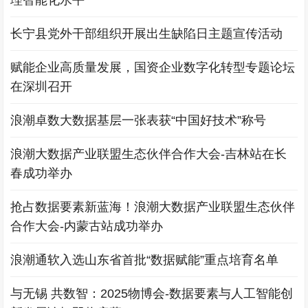
理智能化水平
长宁县党外干部组织开展出生缺陷日主题宣传活动
赋能企业高质量发展，国资企业数字化转型专题论坛
在深圳召开
浪潮卓数大数据基层一张表获“中国好技术”称号
浪潮大数据产业联盟生态伙伴合作大会-吉林站在长
春成功举办
抢占数据要素新蓝海！浪潮大数据产业联盟生态伙伴
合作大会-内蒙古站成功举办
浪潮通软入选山东省首批“数据赋能”重点培育名单
与无锡 共数智：2025物博会-数据要素与人工智能创