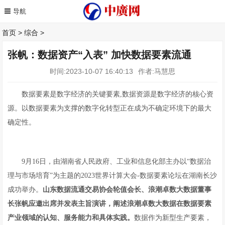
首页
>
综合
>
张帆：数据资产“入表” 加快数据要素流通
时间:2023-10-07 16:40:13
作者:马慧思
数据要素是数字经济的关键要素,数据资源是数字经济的核心资
源。以数据要素为支撑的数字化转型正在成为不确定环境下的最大
确定性。
9月16日，由湖南省人民政府、工业和信息化部主办以“数据治
理与市场培育”为主题的2023世界计算大会-数据要素论坛在湖南长沙
成功举办。
山东数据流通交易协会轮值会长、浪潮
卓
数大数据董事
长张帆应邀出席并发表主旨演讲，阐述浪潮
卓
数大数据在数据要素
产业领域的认知、服务能力和具体实践。
数据作为新型生产要素，