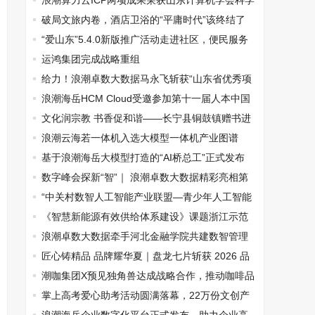
浪潮算力云ICP两项成果荣获山东计算机学会科学
技术奖
破局文旅内卷，酒店卫浴的“平庸时代”该终结了
“爱山东”5.4.0新版推广活动走进社区，便民服务
再升级
运鸿集团完成战略重组
给力！浪潮卓数大数据马永飞斩获“山东省优秀项
目经理”评选二等奖
浪潮海岳HCM Cloud受邀参加第十一届人本中国
论坛，荣获“优秀会员单位”
文化润宗教 书香促和谐——长宁县铜鼓镇赠书进
宗教场所
浪潮云海若一体机入选大模型一体机产业图谱
基于浪潮海岳大模型打造的“AI桥总工”正式发布
数字峰会探新“智”｜ 浪潮卓数大数据精彩亮相第
九届数字中国建设峰会
“中关村数智人工智能产业联盟—青少年人工智能
素质提升计划”正式启动
《智慧新能源有效供给体系建设》课题浙江示范
基地揭牌
浪潮卓数大数据牵手河北金融学院共建数智管理
产业学院
匠心铸精品 品牌耀华夏｜盘龙七片斩获 2026 品
牌影响力匠心产品大奖
潮咖集团X预见独角兽达成战略合作，推动咖啡品
牌走向世界舞台！
掌上高考爱心助考活动圆满落幕，22万份文创产