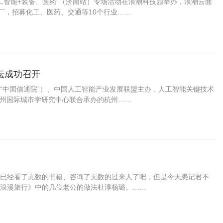
工智能+装备、医药”（济南站）专场活动在浪潮科技园举办，浪潮云面
厂，招募化工、医药、交通等10个行业……
坛成功召开
简称“中国信通院”）、中国人工智能产业发展联盟主办，人工智能关键技术
杭州国际城市学研究中心联合承办的杭州……
已经看了无数的书籍、咨询了无数的过来人了吧，但是今天愚记君不
浪漫旅行》中的几位老公的做法杜淳杨璐。……