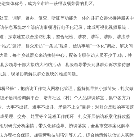
全国先进集体称号，成为全市唯一获得该项荣誉的县区。
、处置、调解、督办、复查、听证等功能为一体的县群众诉求接待服务中
访信息系统对全部信访事项进行电子化记录，建成可视化视频系统，
渠道；探索建立联合接访机制，整合纪检、涉农、涉军、涉师、涉法涉
站式”进行、群众来访“一条龙”服务、信访事项“一体化”调处、解决问
作力量，每个乡镇群众来访接待中心，配备专职信访人员不少于3名，并
县乡领导干部大接访大约访活动，县级领导带头到县群众诉求接待服
民意，现场协调解决群众反映的难点问题。
“枫桥经验”，把信访工作纳入网格化管理，坚持抓早抓小抓苗头，扎实做
级矛盾纠纷调解平台、培育社区（村）个人品牌调解室，集中各方力
村、大事不出镇、难事不出县、矛盾不上交”目标；对群众反映的事项落
成受理、交办、处置等全流程工作闭环；扎实开展信访积案化解攻坚
自组织研究分析案情，带头化解疏导、协调落实，全县市交积案化解率
、依法办理社会保障、加强劳动技能培训等方式，综合施策解决信访人实际