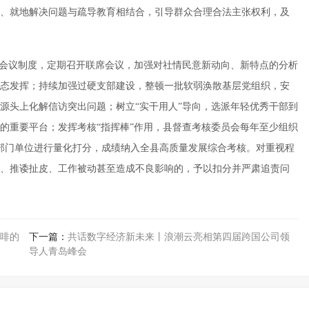
、就地解决问题与疏导教育相结合，引导群众合理合法主张权利，及
席会议制度，定期召开联席会议，加强对社情民意新动向、新特点的分析
态发挥；持续加强过硬支部建设，整顿一批软弱涣散基层党组织，安
源头上化解信访突出问题；树立“实干用人”导向，选派年轻优秀干部到
的重要平台；发挥考核“指挥棒”作用，县督查考核委员会每年至少组织
部门单位进行量化打分，成绩纳入全县高质量发展综合考核。对重视程
、推诿扯皮、工作被动甚至造成不良影响的，予以扣分并严肃追责问
啡的
下一篇：
共话数字经济新未来丨浪潮云亮相第四届跨国公司领
导人青岛峰会