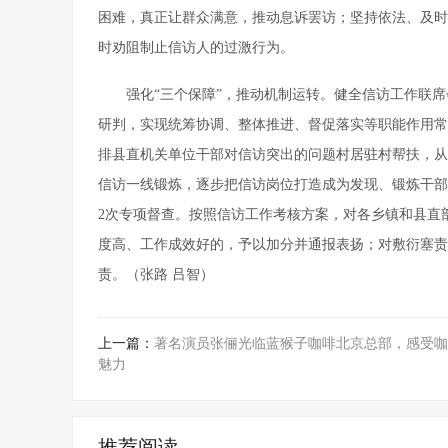
困难，真正让群众满意，推动息诉罢访；坚持依法、及时
时劝阻制止信访人的过激行为。
强化“三个保障”，推动机制运转。健全信访工作联
研判，实现统筹协调、整体推进、督促落实等职能作用常
排县直机关单位干部对信访突出的问题村居驻村帮扶，从
信访一线锻炼，逐步把信访岗位打造成为发现、锻炼干部
2次专项督查。按照信访工作考核方案，对各乡镇和县直
度高、工作成效好的，予以加分并通报表扬；对敷衍塞责
责。（张路 吕智）
上一篇：
著名演员张俪光临蓝猴子咖啡北京总部，感受咖
魅力
推荐阅读