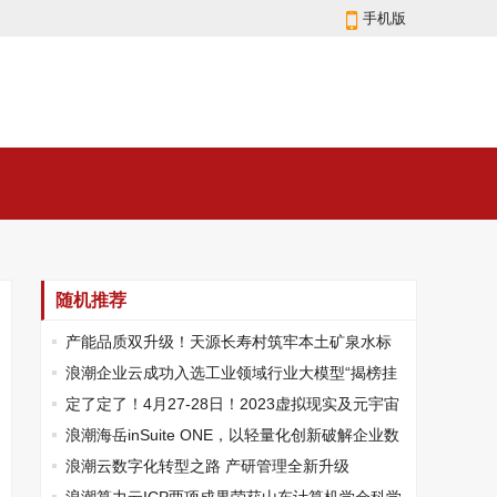
手机版
随机推荐
产能品质双升级！天源长寿村筑牢本土矿泉水标
杆
浪潮企业云成功入选工业领域行业大模型“揭榜挂
帅”攻关项目名单
​定了定了！4月27-28日！2023虚拟现实及元宇宙
产业创新发展峰会震撼来袭！
浪潮海岳inSuite ONE，以轻量化创新破解企业数
字化转型难题
浪潮云数字化转型之路 产研管理全新升级