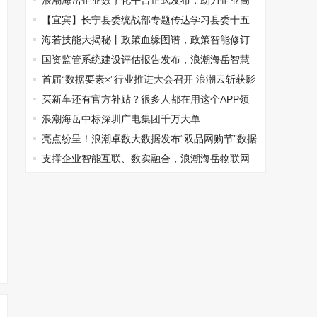
品免费进高中
浪潮海岳企业数字化平台正式发布，助力企业高
质量发展
【宜宾】长宁县委统战部专题传达学习县委十五
届第十一次全体会议精神
海若技能大揭秘丨政策血缘图谱，政策智能修订
更高效
国资监管系统建设评估报告发布，浪潮海岳智慧
国资9家客户跻身优秀行列
首届“数据要素×”行业推进大会召开 浪潮云斩获影
响力企业及多项大奖
买新车还有官方补贴？很多人都在用这个APP领
取
浪潮海岳中标深圳广电集团千万大单
亮点纷呈！浪潮卓数大数据发布“双品网购节”数据
报告
支撑企业智能互联、数实融合，浪潮海岳物联网
平台inIoT6.0正式发布