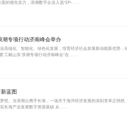
方面的领先实力，浪潮数字企业入选“EP-……
”浪潮专项行动济南峰会举办
业高端化、智能化、绿色化发展，培育经济社会发展新动能新优势，6
暨‘工赋山东’浪潮专项行动济南峰会”在……
济新蓝图
梦想。当浪潮云携手长海，一场关于海洋经济发展的深刻变革正悄然
夯实长海产业发展数字资源基础 从……