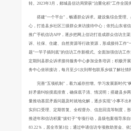
转。2023年3月，郯城县信访局荣获“治重化积”工作
搭建“一个平台”，畅通群众诉求。建设集综合受理
心，打造县乡社区三级群众来访接待中心；依托山东省信
推广手机信访APP，逐步把网上信访打造成群众信访主
诉、社保、住建、自然资源等行政资源，形成接待工作“一
题“一竿子插到底”的信访工作新模式。全面加强信访工
定期到县群众诉求接待服务中心参加业务培训；积极开展
务中心坐班接访，每月至少1次到帮包联系乡镇了解社情
完善“五项机制”，着力减存控增。学习发展新时代
好矛盾纠纷摸底排查，确保底子清、情况明；搭建县乡两
量推动基层矛盾问题及时就地化解，逐步实现“小事不出
实归口受理、定期答复、全程督办、信息回流等制度，形
推进年和信访积案“拔钉子”专项行动，县级包案领导亲
83.22％，居全市第1位；通过申请信访专项救助资金