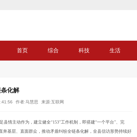
首页
综合
科技
生活
链条化解
:41:56
作者:马慧思
来源:互联网
县情主动作为，建立健全“153”工作机制，即搭建“一个平台”、完
部直奔基层、直面群众，推动矛盾纠纷全链条化解，全县信访形势持续好