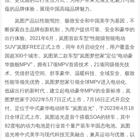
信、更优雅的出行生活方式，为用户带来充满文化魅力与底
蕴的品牌体验，展现中国高端品牌魅力。
岚图产品以性能驾控、极致安全和中国美学为基因，不
断探索自主品牌创新机制，为用户提供可靠、安全和豪华的
出行体验。2021年6月，岚图首款车型“性能级智能电动
SUV”岚图FREE正式上市，同年 8月启动交付，用户覆盖全
国超300个城市。岚图第二款车型“岚图梦想家”定位“电动豪
华旗舰MPV”，拥有17项MPV首搭技术，21项同级领先技
术。凭借舒适空间、舒享豪华、温暖科技、全域安全、极致
性能等领先优势，岚图梦想家引领全球MPV进入电动化、
低碳出行的新时代，建立起电动豪华MPV的全新标准，岚
图梦想家于2022年5月7日正式上市，7月16日正式开启交
付。定位于中式豪华电动轿车 “岚图追光”，于2023年4月18
日全球正式上市。岚图追光是首个搭载SOA的轿车，其中
82度电的动力电池是行业首个量产装车半固态电池。岚图
追光将中式美学与现代科技完美融合，兼具运动与优雅，以