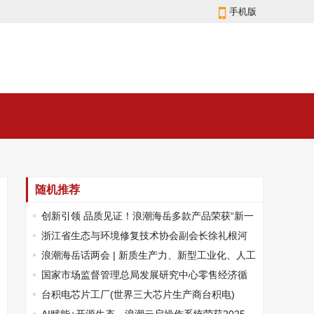
手机版
随机推荐
创新引领 品质见证！浪潮海岳多款产品荣获“新一
代信息技术创新产品”
浙江省生态与环境修复技术协会副会长徐礼根河
南行
浪潮海岳话两会 | 新质生产力、新型工业化、人工
智能+ ……这些词备受关注
国家市场监督管理总局发展研究中心零售经济循
环行业规范合规工作组在京正式成立
台积电芯片工厂(世界三大芯片生产商台积电)