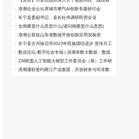
文化的历史与魅力
【宜宾】市委统战部深入长宁县慰问统一战线各
界代表人士
浪潮企业云出席城市燃气AI创新专题研讨会
长宁县委副书记、县长杜伟调研民营企业
女闺蜜是什么意思什么(请问闺蜜是什么意思)
浪潮云获批山东省数据开放创新应用实验室
长宁县古河镇召开2023年民族团结进步 宣传月工
作会
数说论坛-数字社会专场 | 浪潮卓数大数据：数据
赋能基层智慧治理
​ZAI联盟人工智能大模型工作委员会（筹）工作研
讨会在京召开
浪潮通软签约两江产业集团，共筑财务与司库数
智化新篇章