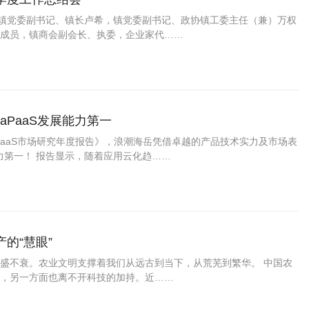
，镇党委副书记、镇长卢希，镇党委副书记、政协镇工委主任（兼）万权
成员，镇商会副会长、执委，企业家代……
aPaaS发展能力第一
中国PaaS市场研究年度报告》，浪潮海岳凭借卓越的产品技术实力及市场表
能力第一！ 报告显示，随着应用云化趋……
的“慧眼”
盛不衰。农业文明支撑着我们从远古到当下，从荒芜到繁华。 中国农
，另一方面也离不开科技的加持。近……