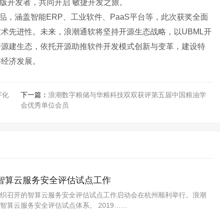
源社区版开发者，共同开启 敏捷开发之旅。
涵盖智能ERP、工业软件、PaaS平台等，此次获奖全面
术先进性。未来，浪潮通软将坚持开源生态战略，以UBML开
区版开源建生态，依托开源助推软件开发模式创新与变革，建设特
字经济发展。
字化
下一篇：
浪潮数字粮储与华粮科技双双获评第五届中国粮油学
会优秀单位会员
智算云服务安全评估试点工作
织召开的智算云服务安全评估试点工作启动会在杭州顺利举行。浪潮
算云服务安全评估试点体系。 2019……