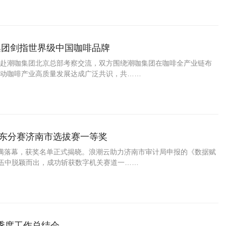
咖集团剑指世界级中国咖啡品牌
赴潮咖集团北京总部考察交流，双方围绕潮咖集团在咖啡全产业链布
动咖啡产业高质量发展达成广泛共识，共……
山东分赛济南市选拔赛一等奖
赛圆满落幕，获奖名单正式揭晓。浪潮云助力济南市审计局申报的《数据赋
队伍中脱颖而出，成功斩获数字机关赛道一……
季度工作总结会