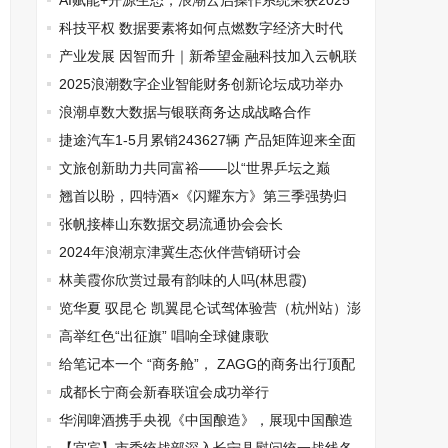
AI赋能+开源生态，浪潮云启操作系统荣获2025
年“OSCAR开源+商业化产品”奖项
科技平权 数据要素将如何点燃数字经济大时代
产业发展 因智而升｜新希望金融科技加入云帆联
盟，金融智能云筑牢AI原生银行底座
2025浪潮数字企业智能财务创新论坛成功举办
浪潮卓数大数据与银联商务达成战略合作
捷途汽车1-5月累销243627辆 产品矩阵迎来全面
爆发
文旅创新助力共同富裕——以“世界乒坛之巅
”与“东方艺谷 ”为例 文旅产业的新时代使命
翘首以盼，四特酒×《闪耀东方》第三季强势归
来！
张帆接棒山东数据交易流通协会会长
2024年浪潮京津冀生态伙伴营销研讨会
林美霞你欣赏过最有韵味的人吗(林思霞)
览华夏 驭昆仑 凯翼昆仑试驾体验营（杭州站）澎
湃开场
高举红色“出征旗” 唱响全球健康歌
给笔记本一个 “商务舱”， ZAGG的商务出行顶配
成都长宁商会新春联谊会成功举行
华润啤酒携手央视《中国酿造》，展现中国酿造