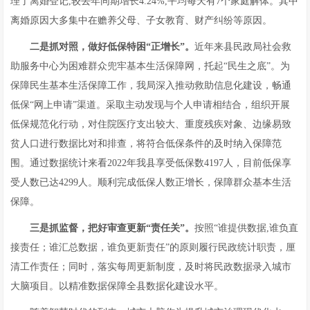
理了离婚登记,较去年同期增长4.24%,平均每天有7个家庭解体。其中
离婚原因大多集中在赡养父母、子女教育、财产纠纷等原因。
二
是抓
对照
，
做好低保特困“正增长”
。
近年来县民政局社会救
助服务中心为困难群众兜牢基本生活保障网，托起“民生之底”。为
保障民生基本生活保障工作，我局深入推动救助信息化建设，畅通
低保“网上申请”渠道。采取主动发现与个人申请相结合，组织开展
低保规范化行动，对住院医疗支出较大、重度残疾对象、边缘易致
贫人口进行数据比对和排查，将符合低保条件的及时纳入保障范
围。通过数据统计来看2022年我县享受低保数4197人，目前低保享
受人数已达4299人。顺利完成低保人数正增长，保障群众基本生活
保障。
三是抓监督，把好
审查更新
“责任关”。
按照“谁提供数据,谁负直
接责任；谁汇总数据，谁负更新责任”的原则履行民政统计职责，厘
清工作责任；同时，落实每周更新制度，及时将民政数据录入城市
大脑项目。以精准数据保障全县数据化建设水平。