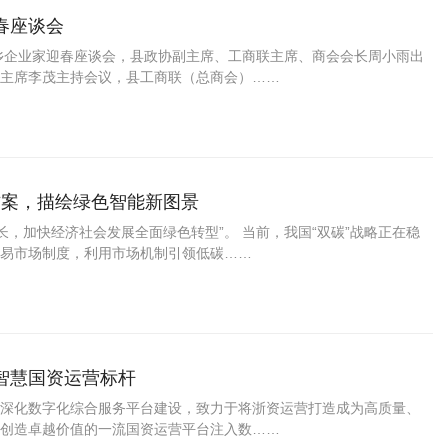
春座谈会
返乡企业家迎春座谈会，县政协副主席、工商联主席、商会会长周小雨出
主席李茂主持会议，县工商联（总商会）……
决方案，描绘绿色智能新图景
长，加快经济社会发展全面绿色转型”。 当前，我国“双碳”战略正在稳
易市场制度，利用市场机制引领低碳……
智慧国资运营标杆
深化数字化综合服务平台建设，致力于将浙资运营打造成为高质量、
创造卓越价值的一流国资运营平台注入数……