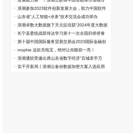
如何构建企业数智化转型“新基建”
发展能力第一！浪潮云跻身中国智能体市场领导
者象限
浪潮参加2023软件创新发展大会，助力中国软件
产业做大做强
山东省“人工智能+水务”技术交流会成功举办
浪潮卓数大数据旗下天元征信获“2024年度大数据
科学技术奖”一等奖
长宁县委统战部传达学习第十一次全国归侨侨眷
代表大会会议精神
第十届中国国际服务贸易交易会2023国际金融创
新与合作论坛成功举办
mophie 这款充电宝，绝对让你眼前一亮！
浪潮通软受邀出席山东省数字经济“百城牵手万
项”活动首站
实干开新局丨浪潮云备份数据加密方案入选应用
创新典型解决方案名单