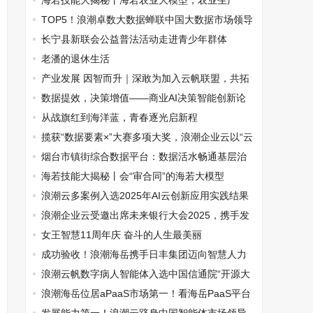
质量数据集驱动金融、电商数智化转型
海若技能大揭秘丨海若农业大模型，农业生产
的“慧眼”
TOP5！浪潮卓数大数据蝉联中国大数据市场领导
者象限
长宁县新联会公益普法活动走进青少年群体
老潘的退休生活
产业发展 因智而升｜深敢为加入云帆联盟，共拓
海外云生态新蓝图
数据提效，决策增值——商业AI决策智能创新论
坛成功举办
从战旗红到海洋蓝，青春逐光启新程
揽获“数据要素×”大赛多项大奖，浪潮企业云以“云
+AI”赋能产业创新
烟台市镇街综合数据平台：数据活水畅通基层治
理大动脉
海若技能大揭秘丨会“审合同”的海若大模型
浪潮云多案例入选2025年AI云创新应用实践结果
浪潮企业云受邀出席未来银行大会2025，携手发
布金融智能云
女王智慧11周年庆 奋斗的人生最美丽
成功验收！浪潮海岳携手日丰集团迈向智慧人力
新征程
浪潮云帆数字病人智能体入选中国信通院“开源大
模型+”软件创新应用典型案例
浪潮海岳位居aPaaS市场第一！看海岳PaaS平台