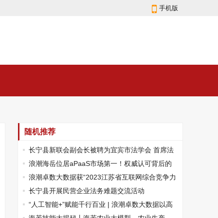
手机版
随机推荐
长宁县新联会副会长被聘为宜宾市法学会 首席法
律咨询专家
浪潮海岳位居aPaaS市场第一！权威认可背后的
技术底气
浪潮卓数大数据获“2023江苏省互联网综合竞争力
50强”
长宁县开展民营企业法务难题交流活动
“人工智能+”赋能千行百业 | 浪潮卓数大数据以高