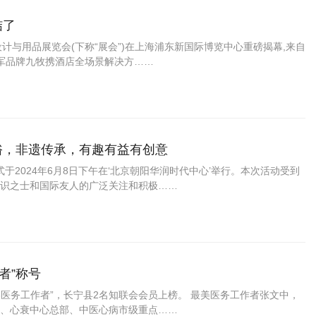
结了
酒店工程设计与用品展览会(下称“展会”)在上海浦东新国际博览中心重磅揭幕,来自
领军品牌九牧携酒店全场景解决方……
端午习俗，非遗传承，有趣有益有创意
式于2024年6月8日下午在‘北京朝阳华润时代中心’举行。本次活动受到
识之士和国际友人的广泛关注和积极……
者”称号
美医务工作者”，长宁县2名知联会会员上榜。 最美医务工作者张文中，
、心衰中心总部、中医心病市级重点……