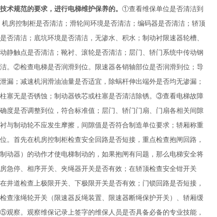
技术规范的要求，进行电梯维护保养的。
①查看维保单位是否清洁到
；机房控制柜是否清洁；滑轮间环境是否清洁；编码器是否清洁；轿顶
是否清洁；底坑环境是否清洁，无渗水、积水；制动衬限速器轮槽、
动静触点是否清洁；靴衬、滚轮是否清洁；层门、轿门系统中传动钢
洁。②检查电梯是否润滑到位。限速器各销轴部位是否润滑到位；导
泄漏；减速机润滑油油量是否适宜，除蜗杆伸出端外是否均无渗漏；
柱塞无是否锈蚀；制动器铁芯或柱塞是否清洁除锈。③查看电梯故障
确度是否调整到位，符合标准值；层门、轿门门扇、门扇各相关间隙
衬与制动轮不应发生摩擦，间隙值是否符合制造单位要求；轿厢称重
位。首先在机房控制柜检查安全回路是否短接，重点检查抱闸回路，
制动器）的动作才使电梯制动的，如果抱闸有问题，那么电梯安全将
房急停、相序开关、夹绳器开关是否有效；在轿顶检查安全钳开关
在井道检查上极限开关、下极限开关是否有效；门锁回路是否短接，
检查涨绳轮开关（限速器反绳装置、限速器断绳保护开关）、轿厢缓
⑤观察。观察维保记录上签字的维保人员是否具备必备的专业技能，