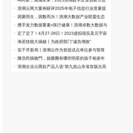
活动成功举办
AI向新，潮涌未来，2025浪潮数字企业创新大会
成功举办
浪潮云两大案例获评2025年电子信息行业质量提
升与品牌建设典型案例
因聚而生，因数而兴！浪潮大数据产业联盟生态
伙伴合作大会-四川站成功举办
携手发力数据要素×医疗健康！浪潮卓数大数据与
药通网签署战略合作协议
​定了定了！4月27-28日！2023虚拟现实及元宇宙
产业创新发展峰会震撼来袭！
海若技能大揭秘丨为政府部门“减负增效”
实干开新局丨浪潮云作为首批试点单位参与智算
云服务安全评估试点工作
陳浩民狼吻門，娛樂圈有哪些明星的孩子相差年
齡比較小的
浪潮企业云两款产品入选“第九批山东省首版次高
端软件产品名单