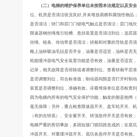
（二）电梯的维护保养单位未按照本法规定以及安全
位。机房是否清洁状况良好,并未堆放易燃和腐蚀性物品
是否清洁；轿门和层门门锁电气触点是否清洁；层门地坎
限速器钢丝绳曳引轮槽、悬挂装置是否清洁到位；选层器
丝绳、链条、传动带是否清洁；轿厢和对重的导轨是否清
靴上油杯吸油毛毡是否齐全，油量是否适宜，油杯是否无
耗能缓冲器电气安全装置功能是否有效，油量是否适宜，
记录，相关故障是否排除或者调整到位。查看轿厢平层准
是否调整到位，符合标准值；制动器间隙是否打开时制动
装置是否调整到位，准确有效。④看维保单位是否检查到
因为电梯内所有的电气安全保护功能，触发的都是抱闸（
毫无保障；另外，重点检查限速器开关、盘车轮开关、机
（有的在轿底）、安全窗开关、轿顶急停开关是否有效；
电梯严重的剪切事故，多因短接门锁回路造成的；在底坑
冲器开关、对重缓冲器开关、底坑各急停开关是否有效。