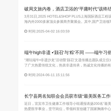
破局文旅内卷，酒店卫浴的“平庸时代”该终
3月31日,2025 HOTEL&SHOP PLUS上海国际
海内外2000多家顶尖参展商齐聚展会。其中,国产卫浴
时间:2025-04-02 16:03:59
端午high非遗 •‘颢召’与‘粽’不同 ——
“潮玩端午•非遗沙龙”活动暨‘颢召’文遗传播志愿队成立仪
了广大热爱传统文化，热衷非遗传承，热诚文化传播的有
时间:2024-06-11 15:11:56
长宁县两名知联会会员获市级“最美医务工作
近日，宜宾市卫生健康工作领导小组通报表扬200名“最
热爱医学事业，坚守岗位，带领科室创建了国家胸痛中心