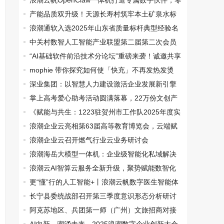
浪潮云帆OpenClaw一体机打造专属数字伙伴，零
门槛拥抱AI
产能品质双升级！天源长寿村筑牢本土矿泉水标
杆
浪潮通软入选2025年山东省质量标杆典型经验名
单
中关村数智人工智能产业联盟第二届第二次会员
大会顺利召开
“AI基础软件前沿技术分论坛”重磅来袭！诚邀共享
技术盛宴
mophie 带你探究如何使「快充」不再发热发烫
深业集团：以智慧人力建设激活企业发展新引擎
掌上高考爱心助考活动圆满落幕，22万份文创产
品免费进高中
《赋能与共生：1223驻贺州市工作队2025年度实
践报告》
浪潮企业云亮相第63届高等教育博览会，云端赋
能教育变革
浪潮企业云召开燃气行业云业务研讨会
浪潮海岳大模型一体机：企业级智能化私域解决
方案
浪潮云AI智算云服务全新升级，聚势赋能数智化
更“懂”行的人工智能+丨浪潮云帆数字医生智能体
筑牢健康防线
长宁县委统战部召开第三季度意识形态分析研讨
会
阿克苏地区、兵团第一师（广州）文旅招商对接