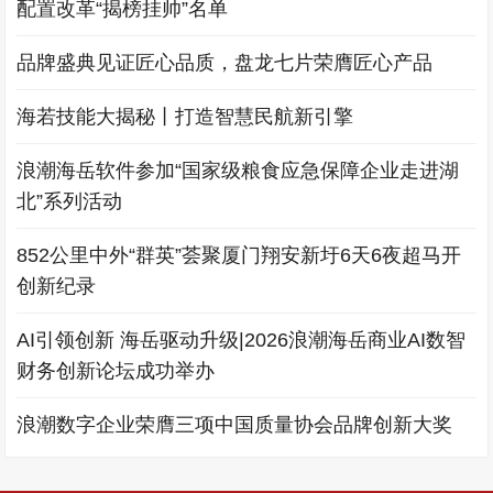
配置改革“揭榜挂帅”名单
品牌盛典见证匠心品质，盘龙七片荣膺匠心产品
海若技能大揭秘丨打造智慧民航新引擎
浪潮海岳软件参加“国家级粮食应急保障企业走进湖
北”系列活动
852公里中外“群英”荟聚厦门翔安新圩6天6夜超马开
创新纪录
AI引领创新 海岳驱动升级|2026浪潮海岳商业AI数智
财务创新论坛成功举办
浪潮数字企业荣膺三项中国质量协会品牌创新大奖