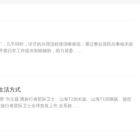
办”，几乎同时，详尽的办理流程便清晰展现；通过整合居民办事相关政
层开展日常工作提供智能辅助，助力居委……
生活方式
世界”为主题,携旅行者星际卫士、山海T2加长版、山海T1四驱版、捷想
途旅行者星际卫士全球首发上市,全系旅……