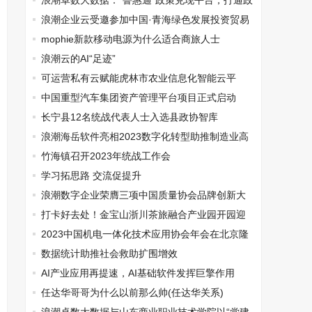
浪潮卓数大数据：“鲁惠通”政策兑现平台，打通政
策兑现“最后一公里”
浪潮企业云受邀参加中国·青海绿色发展投资贸易
洽谈会
mophie新款移动电源为什么适合商旅人士
浪潮云的AI“足迹”
可运营私有云赋能虎林市农业信息化智能云平
台，构建智慧农业新范式
中国重型汽车集团资产管理平台项目正式启动
长宁县12名统战代表人士入选县政协智库
浪潮海岳软件亮相2023数字化转型助推制造业高
质量发展大会
竹海镇召开2023年统战工作会
学习拓思路 交流促提升
浪潮数字企业荣膺三项中国质量协会品牌创新大
奖
打卡好去处！金宝山浙川茶旅融合产业园开园迎
客
2023中国机电一体化技术应用协会年会在北京隆
重召开
数据统计助推社会救助扩围增效
AI产业应用再提速，AI基础软件发挥巨擎作用
任达华哥哥为什么以前那么帅(任达华关系)