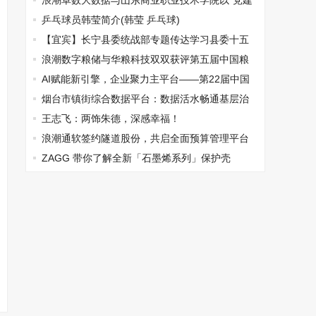
浪潮卓数大数据与山东商业职业技术学院以“党建
共建”赋能“双高”建设新实
乒乓球员韩莹简介(韩莹 乒乓球)
【宜宾】长宁县委统战部专题传达学习县委十五
届第十一次全体会议精神
浪潮数字粮储与华粮科技双双获评第五届中国粮
油学会优秀单位会员
AI赋能新引擎，企业聚力主平台——第22届中国
—东盟商务与投资峰会即将启幕
烟台市镇街综合数据平台：数据活水畅通基层治
理大动脉
王志飞：两饰朱德，深感幸福！
浪潮通软签约隧道股份，共启全面预算管理平台
数智升级
ZAGG 带你了解全新「石墨烯系列」保护壳