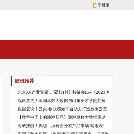
手机版
随机推荐
北京XR产业集聚，“硬核科技”特征突出–《2023 X
R企业TOP100榜单》重磅发布！
战略签约！浪潮卓数大数据与山东英才学院共建
新一代信息技术专业群
数据云说丨云集·物联感知平台助力打造数据云基
础设施
【数字中国上的浪潮新品】浪潮卓数大数据重磅
发布两大产品
海若技能大揭秘丨海若变身农产品市场“晴雨表”