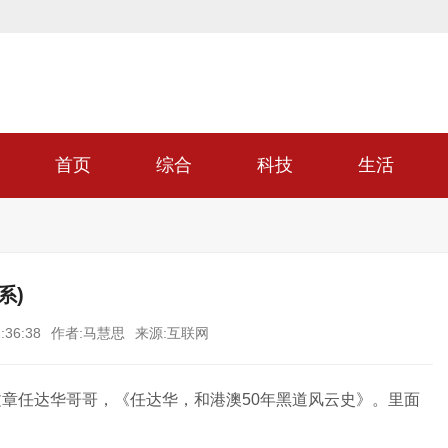
首页
综合
科技
生活
系)
:36:38
作者:马慧思
来源:互联网
章任达华哥哥，《任达华，和港澳50年黑道风云史》。里面