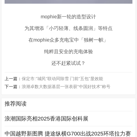
mophie新一轮的造型设计
为其增添「小巧轻薄、线条圆润」等特点
在
mophie
众多充电宝中「独树一帜」
纯粹且安全的充电体验
还不赶紧试试？
上一篇：
保定市:“城民“联动同除雪 门前“五包”显效能
下一篇：
浪潮卓数大数据基层一张表获“中国好技术”称号
推荐阅读
浪潮国际亮相2025香港国际创科展
中国越野新图腾 捷途纵横G700出战2025环塔拉力赛