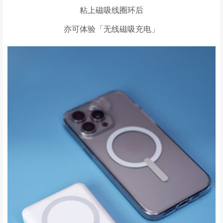
粘上磁吸线圈环后
亦可体验「无线磁吸充电」