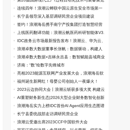
成功举办
第20届国际现代工厂/过程自动化技术与装备展览
会于6月13日在京举行
连续四年！浪潮云蝉联中国云原生安全市场第一
位
长宁县领导深入基层调研民营企业项目建设
签约！浪潮海岳携手南宁产投集团打造智慧经营
管理平台
上线医药翻译功能：浪潮云帆医药科研智能体V3.
1正式发布
IDC政务云市场最新报告发布！浪潮云、华为云、
天翼云等厂商持续领跑
浪潮卓数大数据董事长张帆：数据驱动，构建人
工智能产业2.0时代创新范式
浪潮卓数大数据×吉林永吉县：数智赋能县域商业
体系建设
济南：“数”绘数字先锋城市
亮相2023能源互联网产业发展大会，浪潮海岳软
件助力数字能源发展
福州诞生新网红！母婴公司创始人一夜爆火！
2023云边协同大会丨浪潮云斩获多项大奖 构建云
边一体算力服务能力
AI重塑财务新生态|2026大型企业财务数智化创新
论坛成功举办
浪潮海岳实力上榜IDC首份AI Agent应用生态图谱
长宁县委统战部走访调研民营企业
浪潮云受邀出席2023CCF中国软件大会