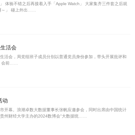
s」 体验不错之后再接着入手「Apple Watch」 大家集齐三件套之后就
～」 碰上外出……
织生活会
组织生活会，局党组班子成员分别以普通党员身份参加，带头开展批评和
 会前……
活动
贵阳市开幕。浪潮卓数大数据董事长张帆应邀参会，同时出席由中国统计
州财经大学主办的2024数博会“大数据统……