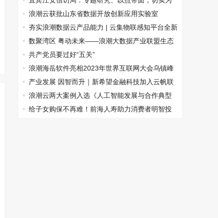
宜宾江安信访局：专题研究、以点带面，切实为
群众排忧解难
浪潮云获批山东省数据开放创新应用实验室
夯实浪潮数据云产品能力 | 云集物联感知平台全新
升级
数聚湾区 粤动未来——浪潮大数据产业联盟生态
伙伴合作大会广东站成功举办
共产党员要过好“五关”
浪潮海岳软件亮相2023年世界互联网大会乌镇峰
会，发布多个硬核产品
产业发展 因智而升｜新希望金融科技加入云帆联
盟，金融智能云筑牢AI原生银行底座
浪潮云两大案例入选《人工智能发展与合作典型
应用案例集》
给子女购保不再难！前海人寿助力消费者明智投
保