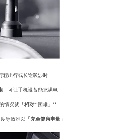
行程出行或长途跋涉时
电
」可让手机设备能充满电
的情况就
「相对
*
*
困难」
**
速度导致难以
「充至健康电量」