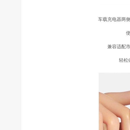
车载充电器两
兼容适配
轻松