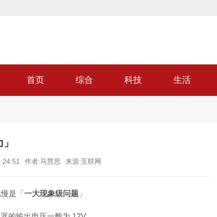
首页
综合
科技
生活
力」
:24:51
作者:马慧思
来源:互联网
电慢是「
一大现象级问题
」
烟器的输出电压一般为
12V