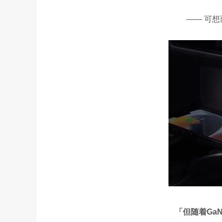
—— 可
「但随着
Ga