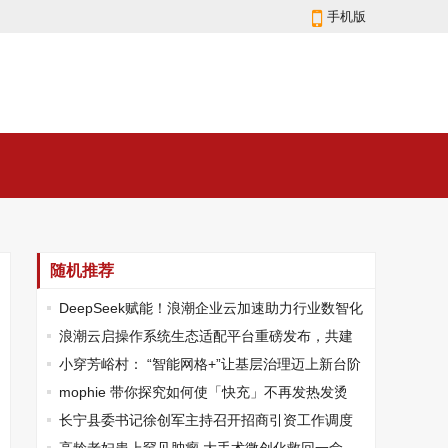
手机版
随机推荐
DeepSeek赋能！浪潮企业云加速助力行业数智化
转型
浪潮云启操作系统生态适配平台重磅发布，共建
创新产业生态新未来
小穿芳峪村： “智能网格+”让基层治理迈上新台阶
mophie 带你探究如何使「快充」不再发热发烫
长宁县委书记徐创军主持召开招商引资工作调度