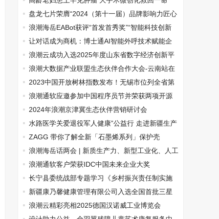
会
高龄老妇患上罕见肿瘤 大手术微创化救回一命
盘龙七片荣膺“2024（第十一届）品牌影响力匠心
产品”荣誉
浪潮海岳EABot获评“首发首秀奖”“智能科技创新
奖”
让对话成为商机：博士通AI智能外呼技术赋能企
业高效转化
浪潮云成功入选2025年度山东省数字经济创新平
台
浪潮大数据产业联盟生态伙伴合作大会-云南站在
昆明成功举办
2023中国开放树林指数发布！无锡市位列全省第
一
浪潮通软应邀参加中国程序员节并荣获两项开源
大奖
2024年浪潮京津冀生态伙伴营销研讨会
水路医学关爱退役军人健康”公益行 走进新疆生产
建设兵团
ZAGG 带你了解全新「石墨烯系列」保护壳
浪潮海岳话两会 | 新质生产力、新型工业化、人工
智能+ ……这些词备受关注
浪潮通软客户荣获IDC中国未来企业大奖
长宁县委统战部专题学习《乡村振兴责任制实施
办法》
新疆康乃馨健康管理有限公司入选全国首批三星
级巾帼家政服务机构
浪潮云精彩亮相2025德国汉诺威工业博览会