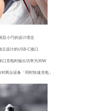
润且小巧的设计理念
独立设计的
USB-C
接口
单口充电时输出功率为
30W
支持对两台设备「同时快速充电」