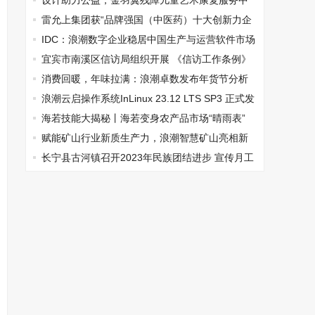
设计助力公益，金羽翼残障儿童艺术康复服务中
心新校址启幕
雷允上集团获“品牌强国（中医药）十大创新力企
业”荣誉称号
IDC：浪潮数字企业稳居中国生产与运营软件市场
国产厂商第一
宜宾市南溪区信访局组织开展 《信访工作条例》
知识竞赛
消费回暖，年味拉满：浪潮卓数发布年货节分析
报告
浪潮云启操作系统InLinux 23.12 LTS SP3 正式发
布
海若技能大揭秘丨海若变身农产品市场“晴雨表”
赋能矿山行业新质生产力，浪潮智慧矿山亮相新
疆国际煤炭工业博览会
长宁县古河镇召开2023年民族团结进步 宣传月工
作会