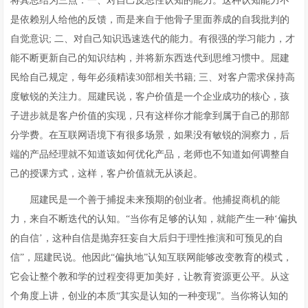
将其总结为三点：一、对自己反思性认知的能力。这种认知能力不
是依赖别人给他的反馈，而是来自于他骨子里面养成的自我批判的
自觉意识; 二、对自己知识迅速迭代的能力。有很强的学习能力，才
能不断更新自己的知识结构，并将新东西迭代到思维习惯中。屈建
民给自己规定，每年必须精读30部相关书籍; 三、对客户需求保持高
度敏锐的关注力。屈建民说，客户价值是一个企业成功的核心，孩
子进步就是客户价值的实现，只有这样你才能拿到属于自己的那部
分学费。在互联网语境下有很多场景，如果没有敏锐的洞察力，后
端的产品经理就不知道该如何优化产品，老师也不知道如何调整自
己的授课方式，这样，客户价值就无从谈起。
屈建民是一个善于捕捉未来预期的创业者。他捕捉商机的能
力，来自不断迭代的认知。“当你有足够的认知，就能产生一种‘偏执
的自信’，这种自信是抛弃狂妄自大后归于理性推演和可预见的自
信”，屈建民说。他因此“偏执地”认知互联网能够改变教育的模式，
它会让整个教和学的过程变得更加美好，让教育资源更公平。从这
个角度上讲，创业的本质“其实是认知的一种变现”。当你将认知的