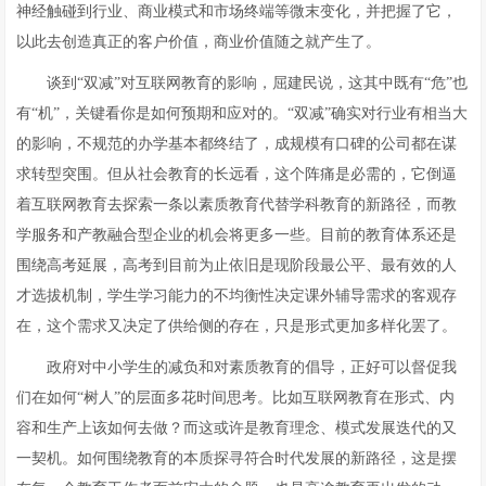
神经触碰到行业、商业模式和市场终端等微末变化，并把握了它，
以此去创造真正的客户价值，商业价值随之就产生了。
谈到“双减”对互联网教育的影响，屈建民说，这其中既有“危”也
有“机”，关键看你是如何预期和应对的。“双减”确实对行业有相当大
的影响，不规范的办学基本都终结了，成规模有口碑的公司都在谋
求转型突围。但从社会教育的长远看，这个阵痛是必需的，它倒逼
着互联网教育去探索一条以素质教育代替学科教育的新路径，而教
学服务和产教融合型企业的机会将更多一些。目前的教育体系还是
围绕高考延展，高考到目前为止依旧是现阶段最公平、最有效的人
才选拔机制，学生学习能力的不均衡性决定课外辅导需求的客观存
在，这个需求又决定了供给侧的存在，只是形式更加多样化罢了。
政府对中小学生的减负和对素质教育的倡导，正好可以督促我
们在如何“树人”的层面多花时间思考。比如互联网教育在形式、内
容和生产上该如何去做？而这或许是教育理念、模式发展迭代的又
一契机。如何围绕教育的本质探寻符合时代发展的新路径，这是摆