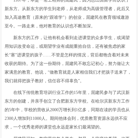
1997年，本是一名工程师的屈建民，因为想出国留学而认识了
新东方。从新东方的学生到老师，从老师成为高级管理者，此后又
加入高途教育（原来的“跟谁学”）的创业，屈建民在教育领域遨游
至今。一路走来，他对教育的认识也不断加深。
新东方的工作，让他有机会看到走进课堂的众多学生，或渴望
用知识改变命运，或期望学业有成能重拾自信，还有被焦虑的家
长“塞”进课堂的孩子……不管是怎样的情况，背后都饱含着对未来
收获的期待。为了这一份期待，屈建民不敢忘记初心，努力做让大
家满意的教育。他说，“做教育就是人家相信我们才把孩子送来了，
我们就得把孩子教好，信任容不得辜负”。
在线下传统教育培训行业工作的15年里，屈建民参与了武汉新
东方的创建，并亲手创立了合肥新东方学校。在哈尔滨新东方工作
的5年中，学校的营收从2000万增长到1亿多，同期在读的学员也从
2300人增加到11000人。期间他体会到，优质教育资源永远供不应
求，一个优秀老师的课堂也永远是家长们最渴望的。