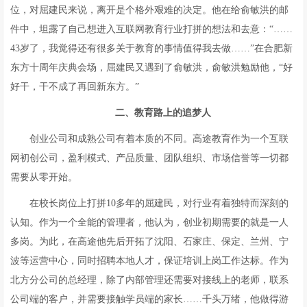
位，对屈建民来说，离开是个格外艰难的决定。他在给俞敏洪的邮
件中，坦露了自己想进入互联网教育行业打拼的想法和去意：“……
43岁了，我觉得还有很多关于教育的事情值得我去做……”在合肥新
东方十周年庆典会场，屈建民又遇到了俞敏洪，俞敏洪勉励他，“好
好干，干不成了再回新东方。”
二、教育路上的追梦人
创业公司和成熟公司有着本质的不同。高途教育作为一个互联
网初创公司，盈利模式、产品质量、团队组织、市场信誉等一切都
需要从零开始。
在校长岗位上打拼10多年的屈建民，对行业有着独特而深刻的
认知。作为一个全能的管理者，他认为，创业初期需要的就是一人
多岗。为此，在高途他先后开拓了沈阳、石家庄、保定、兰州、宁
波等运营中心，同时招聘本地人才，保证培训上岗工作达标。作为
北方分公司的总经理，除了内部管理还需要对接线上的老师，联系
公司端的客户，并需要接触学员端的家长……千头万绪，他做得游