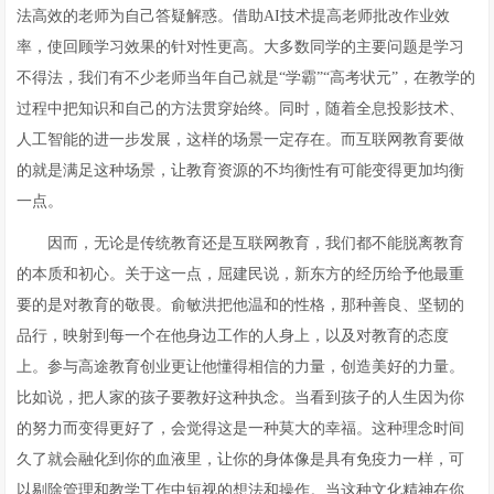
法高效的老师为自己答疑解惑。借助AI技术提高老师批改作业效
率，使回顾学习效果的针对性更高。大多数同学的主要问题是学习
不得法，我们有不少老师当年自己就是“学霸”“高考状元”，在教学的
过程中把知识和自己的方法贯穿始终。同时，随着全息投影技术、
人工智能的进一步发展，这样的场景一定存在。而互联网教育要做
的就是满足这种场景，让教育资源的不均衡性有可能变得更加均衡
一点。
因而，无论是传统教育还是互联网教育，我们都不能脱离教育
的本质和初心。关于这一点，屈建民说，新东方的经历给予他最重
要的是对教育的敬畏。俞敏洪把他温和的性格，那种善良、坚韧的
品行，映射到每一个在他身边工作的人身上，以及对教育的态度
上。参与高途教育创业更让他懂得相信的力量，创造美好的力量。
比如说，把人家的孩子要教好这种执念。当看到孩子的人生因为你
的努力而变得更好了，会觉得这是一种莫大的幸福。这种理念时间
久了就会融化到你的血液里，让你的身体像是具有免疫力一样，可
以剔除管理和教学工作中短视的想法和操作。当这种文化精神在你