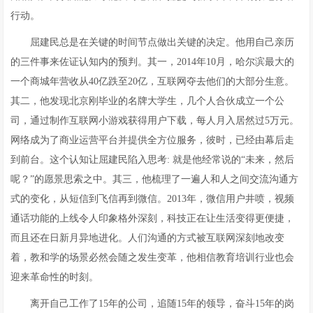
行动。
屈建民总是在关键的时间节点做出关键的决定。他用自己亲历
的三件事来佐证认知内的预判。其一，2014年10月，哈尔滨最大的
一个商城年营收从40亿跌至20亿，互联网夺去他们的大部分生意。
其二，他发现北京刚毕业的名牌大学生，几个人合伙成立一个公
司，通过制作互联网小游戏获得用户下载，每人月入居然过5万元。
网络成为了商业运营平台并提供全方位服务，彼时，已经由幕后走
到前台。这个认知让屈建民陷入思考: 就是他经常说的“未来，然后
呢？”的愿景思索之中。其三，他梳理了一遍人和人之间交流沟通方
式的变化，从短信到飞信再到微信。2013年，微信用户井喷，视频
通话功能的上线令人印象格外深刻，科技正在让生活变得更便捷，
而且还在日新月异地进化。人们沟通的方式被互联网深刻地改变
着，教和学的场景必然会随之发生变革，他相信教育培训行业也会
迎来革命性的时刻。
离开自己工作了15年的公司，追随15年的领导，奋斗15年的岗