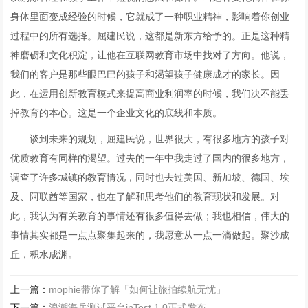
身体里面变成经验的时候，它就成了一种职业精神，影响着你创业
过程中的所有选择。屈建民说，这都是新东方给予的。正是这种精
神磨砺和文化积淀，让他在互联网教育市场中找对了方向。他说，
我们的客户是那些眼巴巴的孩子和渴望孩子健康成才的家长。因
此，在运用创新教育模式来提高商业利润率的时候，我们决不能丢
掉教育的本心。这是一个企业文化的底线和本质。
谈到未来的规划，屈建民说，世界很大，有很多地方的孩子对
优质教育有同样的渴望。过去的一年中我走过了国内的很多地方，
调查了许多城镇的教育情况，同时也去过美国、新加坡、德国、埃
及、阿联酋等国家，也在了解和思考他们的教育现状和发展。对
此，我认为有关教育的事情还有很多值得去做；我也相信，伟大的
事情其实都是一点点聚集起来的，我愿意从一点一滴做起。聚沙成
丘，积水成渊。
上一篇：
mophie带你了解「如何让旅拍续航无忧」
下一篇：
浪潮海岳测试平台inTest 1.0正式发布