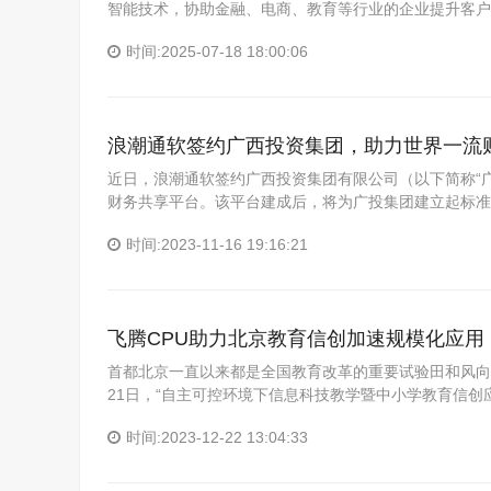
智能技术，协助金融、电商、教育等行业的企业提升客户
时间:2025-07-18 18:00:06
浪潮通软签约广西投资集团，助力世界一流
近日，浪潮通软签约广西投资集团有限公司（以下简称“
财务共享平台。该平台建成后，将为广投集团建立起标准
时间:2023-11-16 19:16:21
飞腾CPU助力北京教育信创加速规模化应用
首都北京一直以来都是全国教育改革的重要试验田和风向标
21日，“自主可控环境下信息科技教学暨中小学教育信创
时间:2023-12-22 13:04:33