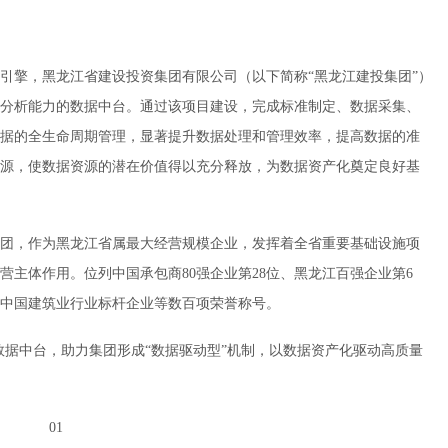
引擎，黑龙江省建设投资集团有限公司（以下简称“黑龙江建投集团”）
分析能力的数据中台。通过该项目建设，完成标准制定、数据采集、
据的全生命周期管理，显著提升数据处理和管理效率，提高数据的准
源，使数据资源的潜在价值得以充分释放，为数据资产化奠定良好基
团，作为黑龙江省属最大经营规模企业，发挥着全省重要基础设施项
主体作用。位列中国承包商80强企业第28位、黑龙江百强企业第6
中国建筑业行业标杆企业等数百项荣誉称号。
建数据中台，助力集团形成“数据驱动型”机制，以数据资产化驱动高质量
01