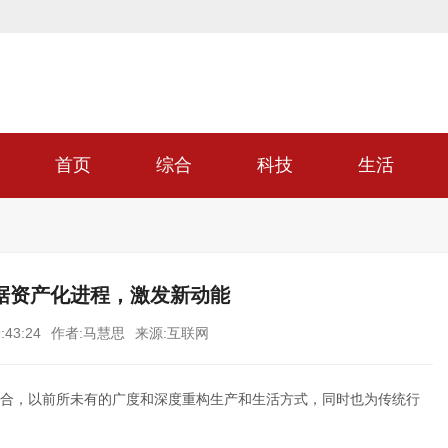
首页
综合
科技
生活
据资产化进程，激发新动能
:43:24
作者:马慧思
来源:互联网
合，以前所未有的广度和深度重构生产和生活方式，同时也为传统行