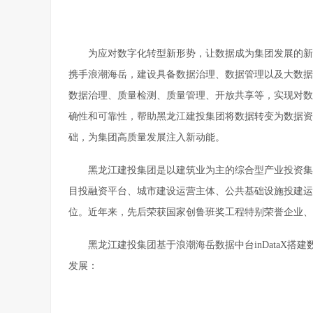
为应对数字化转型新形势，让数据成为集团发展的新
携手浪潮海岳，建设具备数据治理、数据管理以及大数据
数据治理、质量检测、质量管理、开放共享等，实现对数
确性和可靠性，帮助黑龙江建投集团将数据转变为数据资
础，为集团高质量发展注入新动能。
黑龙江建投集团是以建筑业为主的综合型产业投资集
目投融资平台、城市建设运营主体、公共基础设施投建运营
位。近年来，先后荣获国家创鲁班奖工程特别荣誉企业、
黑龙江建投集团基于浪潮海岳数据中台inDataX搭
发展：