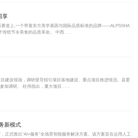
同享
赛道上,一个带着东方美学基因与国际品质标准的品牌——ALPSSHA
于传统节令美食的品质革命。 中西……
项目建设现场，调研督导招引项目落地建设、重点项目推进情况。县委
参加调研。 杜伟指出，重大项目……
服务新模式
，正式推出”AI+服务”全场景智能服务解决方案。该方案旨在运用人工