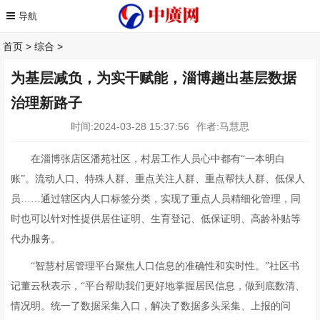
首页
>
综合
>
为基层减负，为实干赋能，淄博趟出基层数据
治理新路子
时间:2024-03-28 15:37:56
作者:马慧思
在淄博张店区潘苑社区，村居工作人员心中都有“一本明白
账”。流动人口、特殊人群、重点关注人群、重点帮扶人群、低保人
员……通过辖区内人口标签分类，实现了重点人员精细化管理，同
时也可以针对性提供居住证明、生育登记、低保证明、高龄补贴等
代办服务。
“智慧村居管理平台聚焦人口信息的准确性和实时性。”社区书
记董云秋表示，“平台帮助我们更好地掌握居民信息，做到底数清、
情况明。统一了数据采集入口，解决了数据多头采集、上报的问