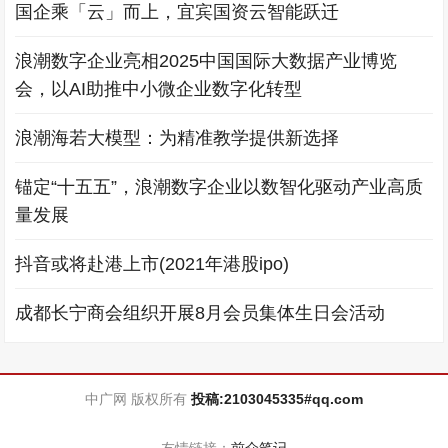
国企乘「云」而上，宜宾国资云智能跃迁
浪潮数字企业亮相2025中国国际大数据产业博览
会，以AI助推中小微企业数字化转型
浪潮海若大模型：为精准教学提供新选择
锚定“十五五”，浪潮数字企业以数智化驱动产业高质
量发展
抖音或将赴港上市(2021年港股ipo)
成都长宁商会组织开展8月会员集体生日会活动
中广网 版权所有
投稿:2103045335#qq.com