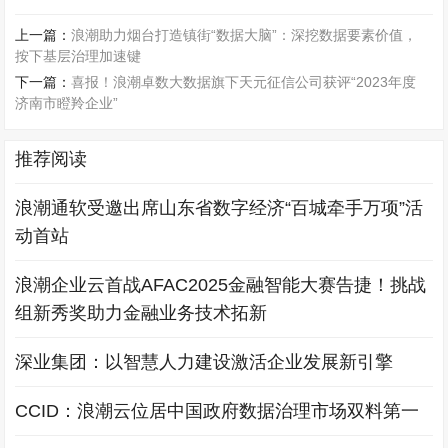
上一篇：
浪潮助力烟台打造镇街“数据大脑”：深挖数据要素价值，
按下基层治理加速键
下一篇：
喜报！浪潮卓数大数据旗下天元征信公司获评“2023年度
济南市瞪羚企业”
推荐阅读
浪潮通软受邀出席山东省数字经济“百城牵手万项”活
动首站
浪潮企业云首战AFAC2025金融智能大赛告捷！挑战
组新秀奖助力金融业务技术拓新
深业集团：以智慧人力建设激活企业发展新引擎
CCID：浪潮云位居中国政府数据治理市场双料第一