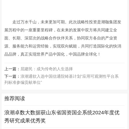
走过万水千山，未来更加可期。此次战略性投资是潮咖集团发
展历程中的一座重要里程碑，在未来的发展中双方将共同建立全
面、长期、深层次的战略合作伙伴关系，协同双方各自的产业资
源、服务能力和运营经验，实现双向赋能，共同打造国际化的快消
品品牌，真正实现世界产品中国化，中国品牌全球化！
上一篇：
屈建民：成为传奇的人生选择
下一篇：
浪潮通软入选中国信通院铸基计划“应用可观测性平台系
列标准参编贡献单位”
推荐阅读
浪潮卓数大数据获山东省国资国企系统2024年度优
秀研究成果优秀奖