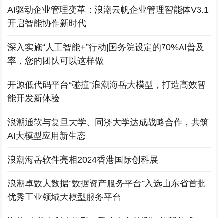
AI驱动企业管理变革：浪潮云帆企业管理智能体V3.1
开启智能协作新时代
深入实施“人工智能+”行动|国务院设定的70%AI普及
率，您的团队可以这样做
开源低代码平台“碰撞”浪潮海岳大模型，打造高效智
能开发新体验
浪潮通软与复旦大学、同济大学达成战略合作，共筑
AI大模型应用新生态
浪潮海岳软件亮相2024香港国际创科展
浪潮卓数大数据“数据资产服务平台”入选山东省首批
优秀工业领域大模型服务平台