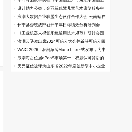
会，行业智能云驱动石化产业数智升级
华润啤酒携手央视《中国酿造》，展现中国酿造
文化的历史与魅力
设计助力公益，金羽翼残障儿童艺术康复服务中
心新校址启幕
浪潮大数据产业联盟生态伙伴合作大会-云南站在
昆明成功举办
长宁县委统战部召开半年目标绩效分析研判会
《工业机器人视觉系统通用技术规范》研讨会圆
满召开！
浪潮云受邀出席2024可信云大会并斩获可信云四
项大奖
WAIC 2026 | 浪潮海岳Mano Lite正式发布，为中
小企业打造一站式智能执行系统
浪潮海岳位居aPaaS市场第一！权威认可背后的
技术底气
天元征信被评为山东省2022年度创新型中小企业