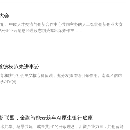
大会
民政府、中欧人才交流与创新合作中心共同主办的人工智能创新创业大赛
，浪潮企业云副总经理段志刚受邀出席并作主……
道德模范先进事迹
和践行社会主义核心价值观，充分发挥道德引领作用。南溪区信访
学习宜宾……
帆联盟，金融智能云筑牢AI原生银行底座
技术共享、场景共建、成果共用”的开放理念，汇聚产业力量，共创智能