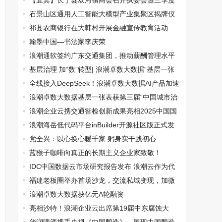
【宜宾】长宁县双河镇商会召开执委会暨三季度
工作总结会
石景山区通用人工智能大模型产业集聚区揭牌仪
式成功举办
祁县农商银行在大韩村开展金融宣传教育活动
翰墨中国—书法家李庆荣
浪潮通软签约广东交通集团，推动薪酬管理水平
全面提升
基层治理 加“数”转型| 浪潮卓数大数据“基层一张
表”，为基层减负出实招
全线接入DeepSeek！浪潮卓数大数据AI产品加速
企业落地智能应用
浪潮卓数大数据基层一张表获第三届“中国城市治
理创新优秀案例奖”
浪潮企业云携交通智检创新成果亮相2025中国国
际消费电子博览会
浪潮海岳低代码平台inBuilder开源社区版正式发
布
党全兴：以心换心暖千家 躬身实干践初心
蓝猴子咖啡向真正的长期主义企业家致敬！
IDC中国数据云市场研究报告发布 浪潮云作为代
表厂商入选
福建老板圈举办首场沙龙，交流私域变现，加微
拓展人脉
浪潮卓数大数据获亿元A轮融资
亮相沙特！浪潮企业云出席第19届中东腐蚀大