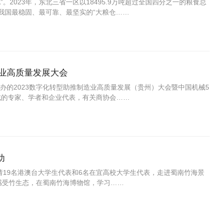
。2023年，东北三省一区以18495.9万吨超过全国四分之一的粮食总
我国最稳固、最可靠、最坚实的“大粮仓……
造业高质量发展大会
办的2023数字化转型助推制造业高质量发展（贵州）大会暨中国机械5
域的专家、学者和企业代表，有关商协会……
动
邀请19名港澳台大学生代表和6名在宜高校大学生代表，走进蜀南竹海景
感受竹生态，在蜀南竹海博物馆，学习……