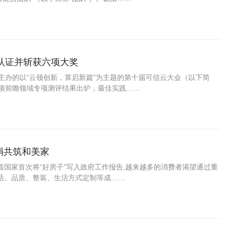
认证并斩获六项大奖
主办的以“云领创新，算启新篇”为主题的第十届可信云大会（以下简
多项前瞻领域专项测评结果出炉，最佳实践……
娟共筑和美家
着国家首次将“好房子”写入政府工作报告,越来越多的消费者渴望通过重
生活。品质、整装、生活方式定制等成……