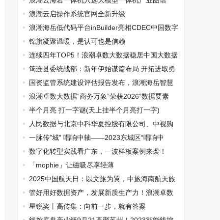
日会活动
浪潮云海若一体机入选大模型一体机产业图谱
浪潮云启操作系统官网全新升级
浪潮海岳低代码平台inBuilder亮相CDEC中国数字
智能生态大会首站
锦旗凝聚温暖，是认可也是信赖
连续四年TOP5！浪潮卓数大数据稳居中国大数据
市场领导者象限
筠连县委统战部：新年伊始谋篇布局 开拓进取勇
毅前行
国资监管系统建设评估报告发布，浪潮海岳智慧
国资9家客户跻身优秀行列
浪潮卓数大数据“商务万象”荣获2026“数据要素
×”行业创新产品
半个月亮 打一字谜(天上挂半个月亮打一字)
人民数据与北京中科华夏控股有限公司、中视购
物有限公司达成战略合作
一脉传”城” 唱响中轴——2023东城区“唱响中
轴”群众合唱活动在中山音乐堂举行
数字化转型实践看广东，一波样板案例来袭！
「mophie」让磁吸尽享轻薄
2025中国航天日：以文旅为翼，中旅海南航天旅
游擘画向天图强新景致
管好用好数据资产，发展新质生产力！浪潮卓数
大数据、天元征信完成数据资产入表工作
星锐奖丨高传集：向前一步，就有答案