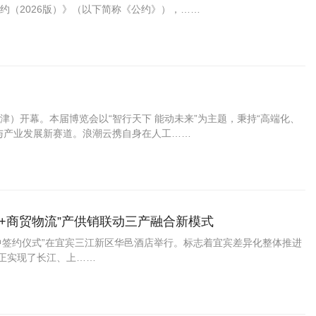
约（2026版）》（以下简称《公约》），……
天津）开幕。本届博览会以“智行天下 能动未来”为主题，秉持“高端化、
与产业发展新赛道。浪潮云携自身在人工……
房+商贸物流”产供销联动三产融合新模式
集中签约仪式”在宜宾三江新区华邑酒店举行。标志着宜宾差异化整体推进
真正实现了长江、上……