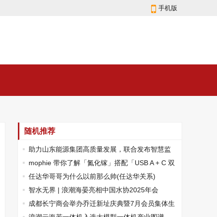
手机版
随机推荐
助力山东能源集团高质量发展，联合发布智慧监
督云解决方案
mophie 带你了解「氮化镓」搭配「USB A + C 双
接口」是怎样一种体验
任达华哥哥为什么以前那么帅(任达华关系)
智水无界 | 浪潮海晏亮相中国水协2025年会
成都长宁商会举办乔迁新址庆典暨7月会员集体生