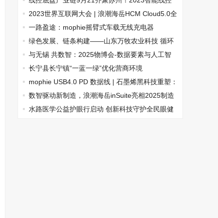
线控底盘产业链9月21齐聚苏州！2023智能线控
底盘大会即将盛大召开！
2023世界互联网大会 | 浪潮海岳HCM Cloud5.0全
新发布
一路盈途：mophie摇臂式车载无线充电器
绿色发展、链条构建——山东万牧农业科技 循环
产业园引领农牧循环养殖新潮流
与无锡 共数智：2025物博会-数据要素与人工智
能创新发展论坛即将启幕
长宁县长宁镇“一蓝一绿”优化营商环境
mophie USB4.0 PD 数据线 | 石墨烯黑科技重塑：
打破传输与充电界限
数智驱动新制造，浪潮海岳inSuite亮相2025制造
业数字化博览会
水路医学公益护眼行启动 创新科技守护全民眼健
康