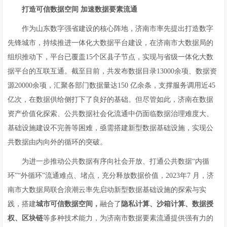
打造
可信数据空间
加速数据要素流通
作为山东数字强省建设的核心阵地，济南市率先提出打造数字
先锋城市，持续推进一体化大数据平台建设，在济南市大数据局的
组织推动下，平台已覆盖15个区县子节点，实现与省级一体化大数
据平台的互联互通。截至目前，共发布数据目录13000余项、数据资
源20000余项，汇聚各部门数据量达150 亿余条，支撑服务调用近45
亿次，在数据供给侧打下了良好的基础。但尽管如此，济南在数据
资产价值化探索、公共数据社会化流通中仍面临数据治理难度大、
基础设施建设不完善等困难，亟需搭建新型数据基础设施，实现公
共数据由内向外的循环的突破。
为进一步推动公共数据有序向社会开放、打通公共数据“内循
环”“外循环”流通难点、堵点，充分释放数据价值，2023年7 月，济
南市大数据局联合浪潮云率先启动新型数据基础设施的探索与实
践，搭建
城市
可
信数据空间，
融合了
隐私计算、沙箱计算、数据授
权、区块链
等多种技术能力，为济南市数据要素流通提供强有力的