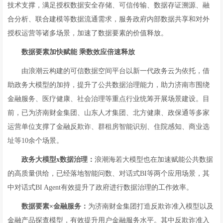
技术支撑，满足授权数据安全存储、可信传输、数据存证溯源、融
合分析、联合建模等数据流通需求，服务政府内部数据共享和对外
授权运营等诸多场景，加速了数据要素的价值释放。
数据要素
加快赋能
乘数效应
倍速释放
由浪潮云构建的可信数据空间平台以新一代政务云为依托，借
助政务大模型的加持，提升了公共数据治理能力，助力济南市围绕
金融服务、医疗健康、社会治理等重点行业统筹开展场景建设。目
前，已为济南财金集团、山东人才集团、北方健康、政保通等多家
运营单位支撑了金融反欺诈、群租房智能识别、住院感知、商业选
址等10余个场景。
政务大模型x数据治理：
浪潮海若大模型也在加速赋能公共数据
的高质量供给，已经落地智能问数、对话式BI等两个应用场景，其
中对话式BI Agent有效提升了政府进行数据治理的工作效率。
数据要素×金融服务：
为济南财金集团打造反欺诈准入模型以及
金融产品探查模型，有效提升用户金融服务水平。其中反欺诈准入