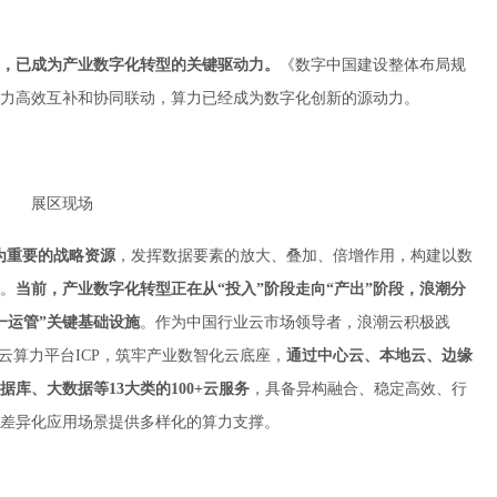
术，已成为产业数字化转型的关键驱动力。
《数字中国建设整体布局规
力高效互补和协同联动，算力已经成为数字化创新的源动力。
展区现场
为重要的战略资源
，发挥数据要素的放大、叠加、倍增作用，构建以数
。
当前，产业数字化转型正在从“投入”阶段走向“产出”阶段，浪潮分
一运管”关键基础设施
。作为中国行业云市场领导者，浪潮云积极践
云算力平台ICP，筑牢产业数智化云底座，
通过中心云、本地云、边缘
库、大数据等13大类的100+云服务
，具备异构融合、稳定高效、行
差异化应用场景提供多样化的算力支撑。