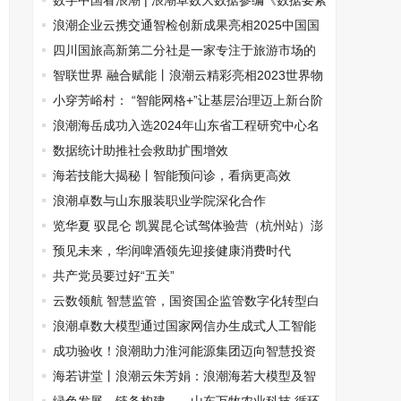
助力多行业智能涌现
数字中国看浪潮 | 浪潮卓数大数据参编《数据要素
流通标准化白皮书》发布
浪潮企业云携交通智检创新成果亮相2025中国国
际消费电子博览会
四川国旅高新第二分社是一家专注于旅游市场的
企业
智联世界 融合赋能丨浪潮云精彩亮相2023世界物
联网博览会
小穿芳峪村： “智能网格+”让基层治理迈上新台阶
浪潮海岳成功入选2024年山东省工程研究中心名
单
数据统计助推社会救助扩围增效
海若技能大揭秘丨智能预问诊，看病更高效
浪潮卓数与山东服装职业学院深化合作
览华夏 驭昆仑 凯翼昆仑试驾体验营（杭州站）澎
湃开场
预见未来，华润啤酒领先迎接健康消费时代
共产党员要过好“五关”
云数领航 智慧监管，国资国企监管数字化转型白
皮书正式发布
浪潮卓数大模型通过国家网信办生成式人工智能
服务上线备案
成功验收！浪潮助力淮河能源集团迈向智慧投资
新阶段
海若讲堂丨浪潮云朱芳娟：浪潮海若大模型及智