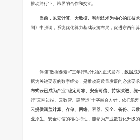
推动跨行业、跨界的合作和交流。
当前，以云计算、大数据、智能技术为核心的IT技
划》中强调，系统优化算力基础设施布局，促进东西部算
伴随“数据要素×”三年行动计划的正式发布，
数据成
据为关键要素的数字经济，是推动高质量发展的必然要求
布式云已成为产业“稳定可靠、安全可信、持续演进、统
行“云网边端、云数智、建管运”十字融合方针，依托浪潮
云提供涵盖计算、存储、网络、容器、安全、备份、云数据
业原生、安全可信的核心特性，能够为产业数智化升级的