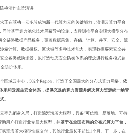
陈艳清作主旨演讲
求正在驱动一云多芯成为新一代算力云的关键能力，浪潮云算力平台
源，同时基于算力池化技术屏蔽异构设施，支撑训推平台实现大模型分布
提供全链路数据产品服务，覆盖数据采集、存储、计算、共享、安全、流
沙箱计算、数据授权、区块链等多种技术能力，实现数据要素安全共
安全各类威胁场景，以打造动态安全防御体系的理念进行服务模式创
安全防护体系。
个区域云中心，502个Region，打造了全国最大的分布式算力网络，
依
务交付体系和云原生安全体系，提供充足的算力资源并解决算力资源统一纳管
式
。
云率先躬身入局，打造浪潮海若大模型，具备“可信赖、易落地、可持
帮助用户打造行业专属大模型，并
基于在全国布局的分布式算力平台，
可实现海若大模型快速交付，其他行业最长不超过1个月。下一步，在