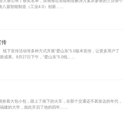
新创业大赛公布了获奖名单，浪潮海岳智能制造解决方案从参赛的三百余个
第八届智能制造（工业4.0）创新……
宣传
、线下宣传活动等多种方式开展“爱山东”5.0版本宣传，让更多用户了
果。9月27日下午，“爱山东”5.0线……
艳清拎着大包小包，踏上了南下的火车，在那个交通还不甚发达的年代，
福建的大学，就此开启了他的四年……