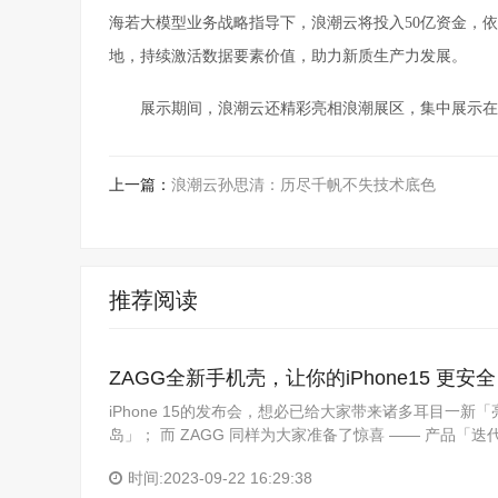
海若大模型业务战略指导下，浪潮云将投入50亿资金，依
地，持续激活数据要素价值，助力新质生产力发展。
展示期间，浪潮云还精彩亮相浪潮展区，集中展示在
上一篇：
浪潮云孙思清：历尽千帆不失技术底色
推荐阅读
ZAGG全新手机壳，让你的iPhone15 更安
iPhone 15的发布会，想必已给大家带来诸多耳目一新「亮
岛」； 而 ZAGG 同样为大家准备了惊喜 —— 产品「迭代升
时间:2023-09-22 16:29:38