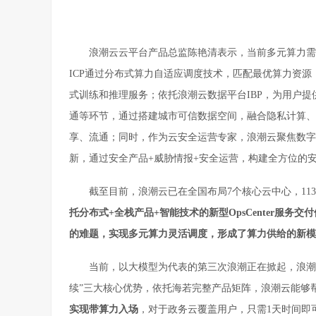
浪潮云云平台产品总监陈艳清表示，当前多元算力需
ICP通过分布式算力自适应调度技术，匹配最优算力资
式训练和推理服务；依托浪潮云数据平台IBP，为用户
通等环节，通过搭建城市可信数据空间，融合隐私计算、
享、流通；同时，作为云安全运营专家，浪潮云聚焦数字
新，通过安全产品+威胁情报+安全运营，构建全方位的
截至目前，浪潮云已在全国布局7个核心云中心，113
托分布式+全栈产品+智能技术的新型OpsCenter服
的难题，实现多元算力灵活调度，形成了算力供给的新模
当前，以大模型为代表的第三次浪潮正在掀起，浪潮
续”三大核心优势，依托海若完整产品矩阵，浪潮云能够
实现带算力入场
，对于政务云覆盖用户，只需1天时间即