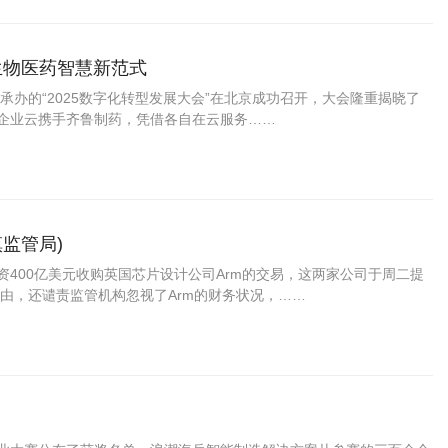
生物医药智慧新范式
办的“2025数字化转型发展大会”在北京成功召开，大会隆重揭晓了
潮企业云携手齐鲁制药，凭借各自在云服务……
监管局)
资400亿美元收购英国芯片设计公司Arm的交易，这两家公司于周二提
由，还谴责监管机构忽视了Arm的财务状况，……