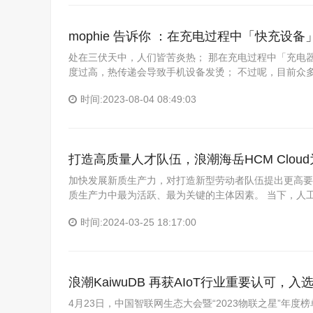
mophie 告诉你 ：在充电过程中「快充设
处在三伏天中，人们皆苦炎热； 那在充电过程中「充电
度过高，热传递会导致手机设备发烫； 不过呢，目前众
时间:2023-08-04 08:49:03
打造高质量人才队伍，浪潮海岳HCM Clou
加快发展新质生产力，对打造新型劳动者队伍提出更高要
质生产力中最为活跃、最为关键的主体因素。 当下，人
时间:2024-03-25 18:17:00
浪潮KaiwuDB 再获AIoT行业重要认可，入选
4月23日，中国智联网生态大会暨“2023物联之星”