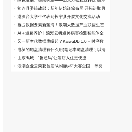
能体
绿色发展、链条构建——山东万牧农业科技 循环
产业园引领农牧循环养殖新潮流
筠连县委统战部：新年伊始谋篇布局 开拓进取勇
毅前行
港澳台大学生代表到长宁县开展文化交流活动
抢占数据要素新蓝海！浪潮大数据产业联盟生态
伙伴合作大会-内蒙古站成功举办
AI＋道路养护丨浪潮云帆道路病害检测智能体全
面接入DeepSeek
又一新生代数据库崛起？KaiwuDB 1.0 – 时序数
据库正式发布
电脑的磁盘清理有什么用(笔记本磁盘清理可以清
理什么)
山东禹城：“鲁通码”让酒店入住更便捷
浪潮企业云荣获首届“AI领航杯”大赛全国一等奖