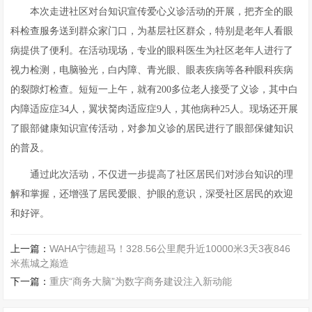
本次走进社区对台知识宣传爱心义诊活动的开展，把齐全的眼
科检查服务送到群众家门口，为基层社区群众，特别是老年人看眼
病提供了便利。在活动现场，专业的眼科医生为社区老年人进行了
视力检测，电脑验光，白内障、青光眼、眼表疾病等各种眼科疾病
的裂隙灯检查。短短一上午，就有200多位老人接受了义诊，其中白
内障适应症34人，翼状胬肉适应症9人，其他病种25人。现场还开展
了眼部健康知识宣传活动，对参加义诊的居民进行了眼部保健知识
的普及。
通过此次活动，不仅进一步提高了社区居民们对涉台知识的理
解和掌握，还增强了居民爱眼、护眼的意识，深受社区居民的欢迎
和好评。
上一篇：
WAHA宁德超马！328.56公里爬升近10000米3天3夜846
米蕉城之巅造
下一篇：
重庆“商务大脑”为数字商务建设注入新动能