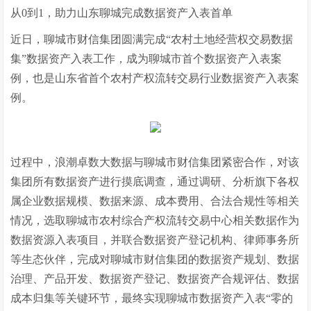
从0到1，助力山东聊城完成数据资产入表首单
近日，聊城市财信集团圆满完成“农村土地经营权交易数据
集”数据资产入表工作，成为聊城市首个数据资产入表案
例，也是山东省首个农村产权流转交易行业数据资产入表案
例。
过程中，浪潮卓数大数据与聊城市财信集团紧密合作，对该
集团所有数据资产进行摸底调查，通过调研、分析旗下各权
属企业数据规模、数据来源、成本费用、合法合规性等相关
情况，选取聊城市农村综合产权流转交易中心相关数据作为
数据资源入表项目，并联合数据资产登记机构、律师事务所
等生态伙伴，完成对聊城市财信集团的数据资产规划、数据
治理、产品开发、数据资产登记、数据资产合规评估、数据
成本归集等关键环节，最终实现聊城市数据资产入表“零的