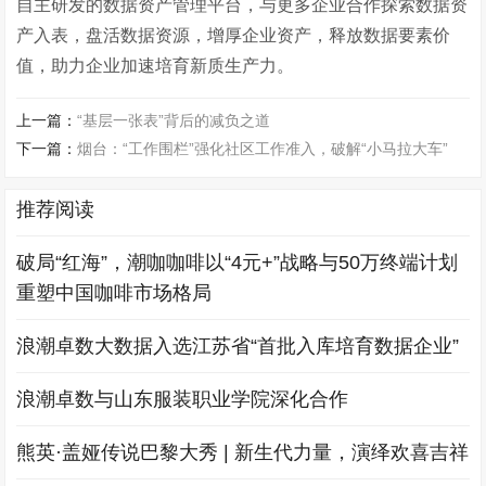
自主研发的数据资产管理平台，与更多企业合作探索数据资
产入表，盘活数据资源，增厚企业资产，释放数据要素价
值，助力企业加速培育新质生产力。
上一篇：
“基层一张表”背后的减负之道
下一篇：
烟台：“工作围栏”强化社区工作准入，破解“小马拉大车”
推荐阅读
破局“红海”，潮咖咖啡以“4元+”战略与50万终端计划
重塑中国咖啡市场格局
浪潮卓数大数据入选江苏省“首批入库培育数据企业”
浪潮卓数与山东服装职业学院深化合作
熊英·盖娅传说巴黎大秀 | 新生代力量，演绎欢喜吉祥