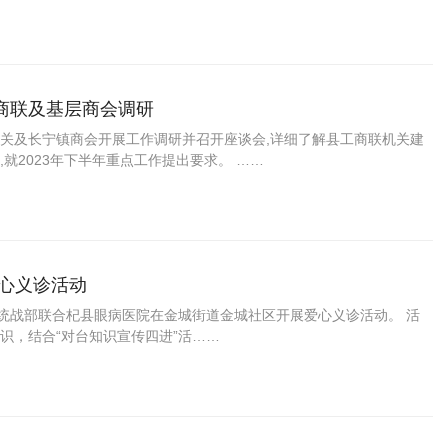
商联及基层商会调研
机关及长宁镇商会开展工作调研并召开座谈会,详细了解县工商联机关建
就2023年下半年重点工作提出要求。 ……
心义诊活动
委统战部联合杞县眼病医院在金城街道金城社区开展爱心义诊活动。 活
识，结合“对台知识宣传四进”活……