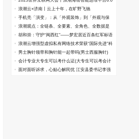
数据资产入表
2023世界互联网大会丨浪潮海岳智能运维平台6.0
全新发布
浪潮云×济南丨云上十年，在旷野飞驰
手机壳「演变」：从「外观装饰」到「外观与保
护」兼顾至上——「ZAGG」
浪潮观点：全链条、全要素、全角色、全数据是
司库建设的四大趋势
胡和崇：守护“闽西红”——梦宏居近百条红军标语
浪潮云增强型虚拟私有网络技术荣获“国际先进”科
技成果认定
男士胸针领带和胸针能一起带吗(男士西服胸针)
会计专业大专生可以考什么证(大专生可以考会计
证吗)
面对面听诉求，心贴心解民忧 江安县委书记李强
到信访接待中心接访群众