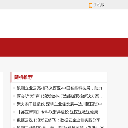
手机版
随机推荐
浪潮企业云亮相马来西亚-中国智能科技展，助力
云上数智化转型提速
两会听“潮”声 | 浪潮傲林打造能碳双控解决方案，
描绘绿色智能新图景
聚力实干提质效 深耕主业促发展—达川区国资中
心召开2026年国企经营发展务虚会
【郯医新闻】专科联盟共建设 送医送教送健康
数据云说 | 浪潮云练飞：数据云企业侧实践分享