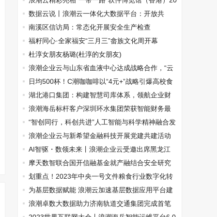
浪潮云精彩亮相“一带一路”软件博览馆（香港）20
24
数据云说丨浪潮云一体化大数据平台：开放共
享，“数”尽其用
南溪区信访局：常态化开展安全生产检查
福籽同心·全家福安“三月三”畲族文化周开幕
杜淳女朋友杨璐(杜淳的女朋友)
浪潮企业云与山东省血液中心达成战略合作，“云
+AI”赋能场景革新
日均500杯！C潮咖咖啡以“4元+”战略引爆高校食
堂，重塑校园咖啡消费新场景
湖北港口集团：构建智慧司库体系，领航企业财
务管理新征程
浪潮海岳标杆客户深圳环水集团荣获智能财务最
佳实践奖
“智创同行，科创共进”人工智能与科学精神融合发
展交流沙龙举办
浪潮企业云与新希望金融科技开展党建共建活动
AI智驱・数领未来丨浪潮企业云受邀出席黑龙江
省生物医药研讨会
摩天数智联合国开信融基金就产融结合安全研究
在市场监督管理总局研究会议中进行汇报
划重点！2023年中央一号文件粮食行业数字化转
型要点速览
为基层数据赋能 浪潮云加速基层数据应用平台建
设
浪潮卓数大数据助力济南轨道交通集团完成首笔