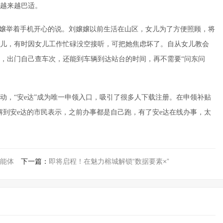
越来越巴适。
嬢嬢举着手机开心的说。刘嬢嬢以前生活在山区，女儿为了方便照顾，将
儿，有时因女儿工作忙碌没空接听，可把她焦虑坏了。自从女儿教会
行程，出门自己查车次，还能到车辆到达站台的时间，再不需要“问东问
动，“安e达”成为唯一申领入口，吸引了很多人下载注册。在申领补贴
解到安e达的市民表示，之前办事都是自己跑，有了安e达在线办事，太
能体
下一篇：
即将启程！在魅力榕城解锁“数据要素×”