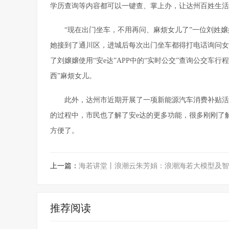
学历查询等内容都可以一键查、掌上办，让达州百姓生活
“现在出门坐车，不用再问、麻烦女儿了”一位刘姓
她接到了通川区，进城后每次出门坐车都得打电话询问女
了刘嬢嬢使用“安e达”APP中的“实时公交”查询公交车
西”麻烦女儿。
此外，达州市近期开展了一项新能源汽车消费补贴活
的过程中，市民也了解了安e达的更多功能，很多刚刚了
方便了。
上一篇：
海若讲堂丨浪潮云朱芳娟：浪潮海若大模型及智
推荐阅读