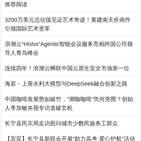
推荐阅读
3200万美元总估值见证艺术奇迹！黄建南天价画作
引领国际艺术变革
浪潮云“HiVox”Agentic智能会议服务亮相跨国公司领
导人青岛峰会
连续四年！浪潮云蝉联中国云原生安全市场第一位
海若・上善水利大模型与DeepSeek融合创新之路
中国咖啡发展势如破竹，“潮咖咖啡”凭何突围？创始
人李加敏央视专访道破玄机
长宁县民宗局走访慰问城市少数民族务工群众
【宜宾】长宁县新联会开展“助力高考·爱心护航”活动