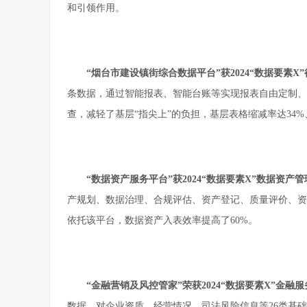
和引领作用。
“
烟台市建设镇街综合数据平台
”
获2
024
“数据要素X
条数据，通过智能报表、智能台账等实现报表自由定制、
查，减轻了基层“指尖上”的负担，基层表格缩减率达34
“
数据资产服务平台
”
获2
024
“数据要素X”数据资产
产规划、数据治理、合规评估、资产登记、质量评价、资产
依托该平台，数据资产入表效率提高了60%。
“
金融营销及风控管家
”
荣获2
024
“数据要素X”金融
数据，对企业资质、经营情况、司法风险信息等26类基