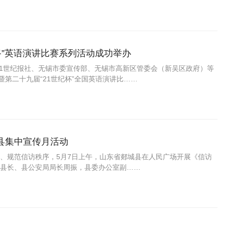
路”英语演讲比赛系列活动成功举办
21世纪报社、无锡市委宣传部、无锡市高新区管委会（新吴区政府）等
暨第二十九届“21世纪杯”全国英语演讲比……
县集中宣传月活动
、规范信访秩序，5月7日上午，山东省郯城县在人民广场开展《信访
县长、县公安局局长周振，县委办公室副……