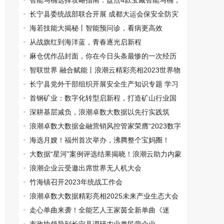
据资产评估
智能马桶选择攻略指南：盘点4款宝藏智能马桶，
精准避坑不踩雷
长宁县委统战部联合开展 成都大运会保安全防灾
害综合督导工作
海若技能大揭秘丨智能预问诊，看病更高效
从战旗红到海洋蓝，青春逐光启新程
麻仓优作品封面，你在今日头条最惨的一次经历
是什么
智联世界 融合赋能丨浪潮云精彩亮相2023世界物
联网博览会
长宁县党外干部组织开展安全生产知识专题 学习
培训
首钢矿业：数字化转型启新程，打造矿山行业国
产化新标杆
深耕基层减负，浪潮卓数大数据以先行实践筑
牢“一表通”建设标杆
浪潮卓数大数据金融营销风控管家荣膺“2023数字
金融服务优秀产品”
海选月嫂！福州首次举办，沸腾整个宝妈圈！
大数据“星河”案例评选结果揭晓！浪潮云助力内蒙
古、上海静安两项目成功入选
浪潮企业云受邀出席世界无人机大会
竹海镇召开2023年统战工作会
浪潮卓数大数据精彩亮相2025未来产业生态大会
走心单曲来袭！全能艺人王家茵全新单曲《迷