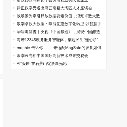
羁》全网上线，诉说偶像与粉丝长久牵挂
市政协领导到长宁县调研农业类民营企业
律正数字受邀出席云南籍大湾区人才座谈会
以场景为牵引释放数据要素价值，浪潮卓数大数
据获2024IT市场年会两大奖项
浪潮卓数大数据：赋能党建数字化转型 以智慧手
段促高质量发展
华润啤酒携手央视《中国酿造》，展现中国酿造
文化的历史与魅力
海若12345政务服务智能体，架起民生“连心桥”
mophie 告诉你 —— 未适配MagSafe的设备如何
「磁吸无线充」
浪潮云亮相中国国际高新技术成果交易会
AI“头雁”在石景山绽放新光彩