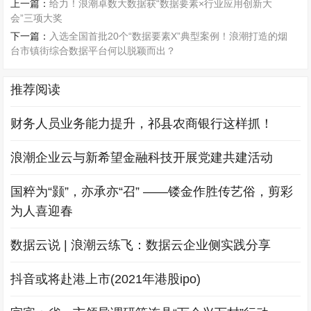
上一篇：
给力！浪潮卓数大数据获“数据要素×行业应用创新大
会”三项大奖
下一篇：
入选全国首批20个“数据要素X”典型案例！浪潮打造的烟
台市镇街综合数据平台何以脱颖而出？
推荐阅读
财务人员业务能力提升，祁县农商银行这样抓！
浪潮企业云与新希望金融科技开展党建共建活动
国粹为“颢”，亦承亦“召” ——镂金作胜传艺俗，剪彩
为人喜迎春
数据云说 | 浪潮云练飞：数据云企业侧实践分享
抖音或将赴港上市(2021年港股ipo)