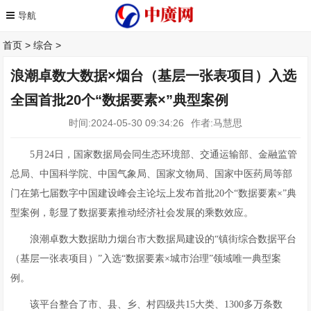
首页
>
综合
>
浪潮卓数大数据×烟台（基层一张表项目）入选
全国首批20个“数据要素×”典型案例
时间:2024-05-30 09:34:26
作者:马慧思
5月24日，国家数据局会同生态环境部、交通运输部、金融监管
总局、中国科学院、中国气象局、国家文物局、国家中医药局等部
门在第七届数字中国建设峰会主论坛上发布首批20个“数据要素×”典
型案例，彰显了数据要素推动经济社会发展的乘数效应。
浪潮卓数大数据助力烟台市大数据局建设的“镇街综合数据平台
（基层一张表项目）”入选“数据要素×城市治理”领域唯一典型案
例。
该平台整合了市、县、乡、村四级共15大类、1300多万条数