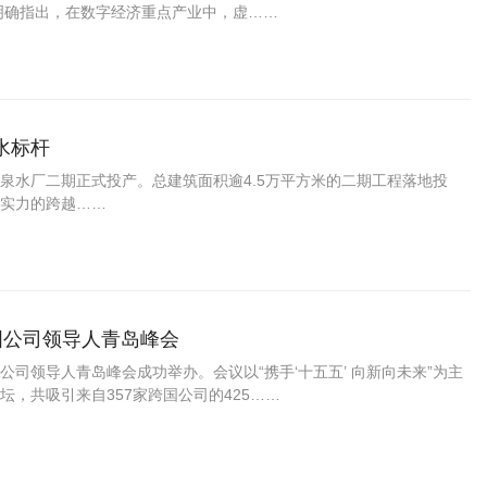
中明确指出，在数字经济重点产业中，虚……
水标杆
水厂二期正式投产。总建筑面积逾4.5万平方米的二期工程落地投
实力的跨越……
相跨国公司领导人青岛峰会
司领导人青岛峰会成功举办。会议以“携手‘十五五’ 向新向未来”为主
，共吸引来自357家跨国公司的425……