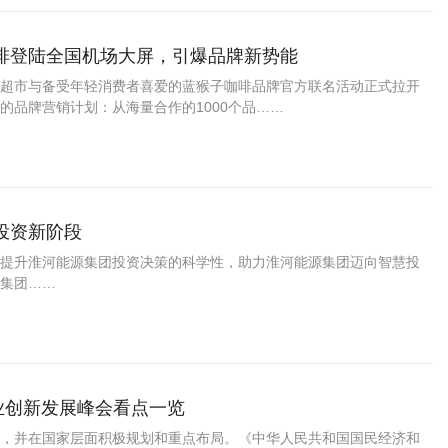
啡登陆全国机场大屏，引爆品牌新势能
天猫超市与备受年轻消费者喜爱的蓝猴子咖啡品牌官方联名活动正式拉开
的品牌营销计划：从海量合作的1000个品……
投资新阶段
提升淮河能源集团投资决策的科学性，助力淮河能源集团迈向智慧投
集团……
产业创新发展峰会看点一览
，并在国家层面积极规划和重点布局。《中华人民共和国国民经济和