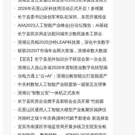
国资9家客户跻身优秀行列
浪潮企业云受邀出席宜宾市2025京津冀投资推介
会
2026年石景山区科技周活动正式开启！多维聚
力，点燃全民科技探索热潮
长宁县委书记徐创军率队在深圳、东莞开展投促
活动
AIIA2023人工智能产业峰会|分论坛预告：AI基础
软件前沿技术分论坛重磅来袭
长宁县民宗局走访慰问城市少数民族务工群众
浪潮云亮相2025沙特LEAP科技展，深化中东数字
化合作新篇章
斩获2025IT市场年会两大奖项，浪潮卓数大数据
行业能力再获权威认可
【宜宾】长宁县党外知识分子联谊会第一次会员
大会顺利召开
浪潮云入选山东省2026年度制造业数字化转型揭
榜挂帅试点项目名单
当电力遇上“云+AI”：浪潮云帆智能云打造能源产
业新格局
中关村数智人工智能产业联盟第一届第五次理事
会&会员大会在京顺利召开
浪潮云“智数云安”一体机正式发布
长宁县民营企业携手县新联会会员开展“竹娃圆
梦”计划
石景山区通用人工智能大模型产业集聚区揭牌仪
式成功举办
河南时之瑞十年庆典|新时代赋予新使命 新选择造
就新未来
宜宾市南溪区市场监管局开展乡镇卫生院安全检