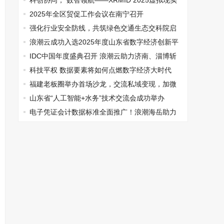
查
科创协同， 数智领航——XRMID 2025虚拟现实
及元宇宙产业创新发展活动圆满举办
2025年全区贸促工作会议在南宁召开
强化行业安全防线，共筑绿色交通生态交科院启
动“车船服役电池健康AI大模型”项目
浪潮云成功入选2025年度山东省数字经济创新平
台
IDC中国年度盛典召开 浪潮云助力济南、淄博斩
获多项殊荣
科技平权 数据要素将如何点燃数字经济大时代
福建老板圈举办首场沙龙，交流私域变现，加微
拓展人脉
山东省“人工智能+水务”技术交流会成功举办
电子凭证会计数据标准全面推广！浪潮海岳助力
企业业财全流程标准化升级