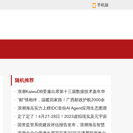
手机版
随机推荐
浪潮KaiwuDB受邀出席第十三届数据技术嘉年华
（DTC2024）
“邮”情相伴，温暖回家路！广西邮政护航2000余
名桂籍务工创业人员平安返乡
浪潮海岳实力上榜IDC首份AI Agent应用生态图谱
​定了定了！4月27-28日！2023虚拟现实及元宇宙
产业创新发展峰会震撼来袭！
国资监管系统建设评估报告发布，浪潮海岳智慧