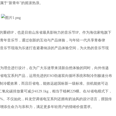
属于“新青年”的摇滚热浪。
造的重磅IP，也是目前山东省最具影响力的音乐节IP。作为海信家电旗下
手新青年音乐节，通过创新的互动与产品体验，与年轻一代共享青春律
音乐节现场为乐迷打造避暑纳凉的产品体验空间，为火热的音乐节现
为理念进行设计，在为广大乐迷带来清新自然体验的同时，向外传递
调省电宝系列产品，运用先进的ESO劲速双向循环系统和制冷剂极速分布
快速制冷暖效果，而且巨省电，能效远超国标新一级标准。挂机能效可达
二氧化碳排放量可减少4129.1kg，相当于植树229棵。在AI省电模式下，
0%。不仅如此，科龙空调省电宝系列还拥有奶油风的设计语言，摆脱传
增添生命力与亲和力，满足更多年轻用户的情绪价值需求。