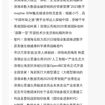
浪潮海岳大模型一体机：企业级智能化私域解决
方案
浪潮卓数大数据金融营销风控管家荣膺“2023数字
金融服务优秀产品”
mophie 30W氮化镓迷你快充套装：细腻小巧，高
效快充
“中国年味之旅”携手全球达人探秘中国，穿梭千年
文化秘境
香港国际创科展丨浪潮云亮相2025香港国际创科
展
“源聚一堂”开源技术沙龙济南站顺利举办
签约！浪潮海岳助力四川日报报业集团推进数字
化转型升级
原美微生物健康科学康养战略签约
寻访万里茶道|女茶人林丽娟：诗情画意喝茶 刚柔
并济做企业
浪潮企业云受邀出席2025“人工智能+”产业生态大
会并斩获多项殊荣
浪潮云海若区块链社区版OpenIBC宣布正式开源
全国首家！海若医疗大模型通过《大模型驱动的
数字医疗健康应用技术要求》测评
浪潮卓数大数据亮相2025世界智能产业博览会
浪潮云受邀出席杨凌农高会未来农业产业发展大
会
宜宾市宗教团体到长宁县双河镇参观灾后重建工
作
筠连县委统战部组织收看《团结奋进新时代》