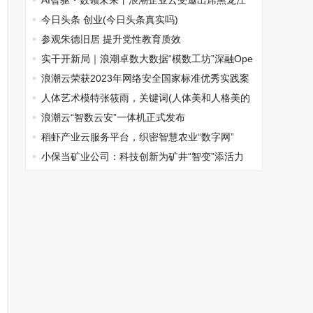
AI智驱・数领未来丨浪潮企业云受邀出席黑龙江
省生物医药研讨会
今日头条 创业(今日头条真实吗)
参观朱德旧居 提升党性教育质效
实干开新局｜浪潮卓数大数据“模数工坊”深融Ope
nClaw，激活产业AI生产力
浪潮云荣获2023年网络安全国家标准优秀实践案
例奖
人体艺术模特张筱雨，关键词(人体美和人格美的
关系)
浪潮云“智数云安”一体机正式发布
稻虾产业云服务平台，织密智慧农业“数字网”
小保当矿业公司：科技创新为矿井“智变”添活力