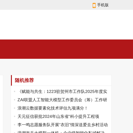
手机版
随机推荐
《赋能与共生：1223驻贺州市工作队2025年度实
践报告》
​ZAI联盟人工智能大模型工作委员会（筹）工作研
讨会在京召开
浪潮云数据要素化技术评估九项满分！
天元征信获批2024年山东省“科小提升工程项
目”立项
李一鸣志愿服务队开展“衣旧”情深送爱去乡村活动