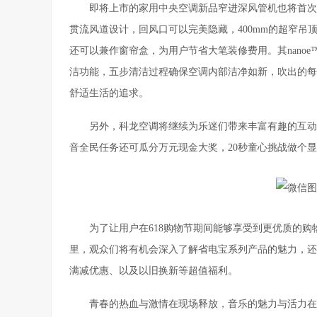
即将上市的家用中央空调新品窄进深风管机也将首次
贯流风道设计，回风口可以完美隐藏，400mm的超窄
还可以兼作窗帘盒，为用户节省大笔装修费用。其nano
洁功能，五步清洁过程确保空调内部洁净如新，吹出的每
舒适生活的追求。
另外，科龙空调将继续为乐迷们带来丰富有趣的互动
音全民任务还可瓜分万元现金大奖，20秒童心挑战做个
为了让用户在618购物节期间能够享受到更优质的
里，观众们将有机会深入了解省电宝系列产品的魅力，还
满减优惠、以及以旧换新等超值福利。
青春的热血与激情在现场释放，音乐的魅力与活力在