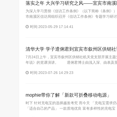
落实之年 大兴学习研究之风——宜宾市南
为深入学习贯彻《信访工作条例》（以下简称《条例》）
市南溪区信访局组织召开《信访工作条例》专题学习研讨
时间:2023-05-29 17:14:41
清华大学 学子遆俐君到宜宾市叙州区供销社
7月24日上午，宜宾市叙州区供销社机关党支部开展主
年说》的党课演讲。 遆俐君博士由浅入深、由表及
时间:2023-07-26 14:29:23
mophie带你了解「新款可折叠移动电源」
时下 针对充电宝的选择越发考究 而今天 「充电宝需求仍
「适合自己的产品」 一款质地优良 富有多样性的充电宝