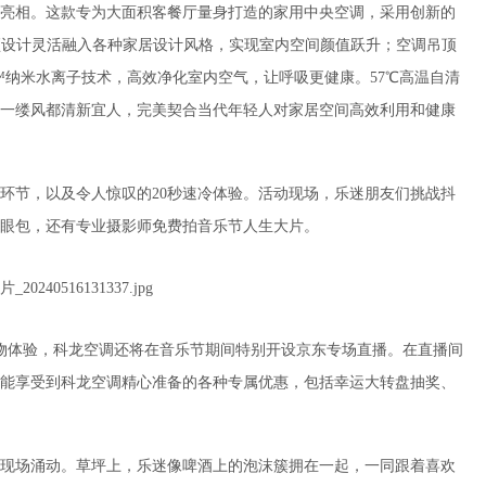
亮相。这款专为大面积客餐厅量身打造的家用中央空调，采用创新的
吊顶设计灵活融入各种家居设计风格，实现室内空间颜值跃升；空调吊顶
e™纳米水离子技术，高效净化室内空气，让呼吸更健康。57℃高温自清
一缕风都清新宜人，完美契合当代年轻人对家居空间高效利用和健康
环节，以及令人惊叹的20秒速冷体验。活动现场，乐迷朋友们挑战抖
显眼包，还有专业摄影师免费拍音乐节人生大片。
购物体验，科龙空调还将在音乐节期间特别开设京东专场直播。在直播间
能享受到科龙空调精心准备的各种专属优惠，包括幸运大转盘抽奖、
现场涌动。草坪上，乐迷像啤酒上的泡沫簇拥在一起，一同跟着喜欢