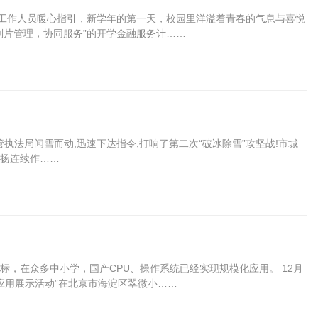
行工作人员暖心指引，新学年的第一天，校园里洋溢着青春的气息与喜悦
划片管理，协同服务”的开学金融服务计……
执法局闻雪而动,迅速下达指令,打响了第二次“破冰除雪”攻坚战!市城
发扬连续作……
，在众多中小学，国产CPU、操作系统已经实现规模化应用。 12月
应用展示活动”在北京市海淀区翠微小……