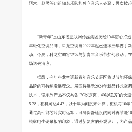
阿木、赵照等14组知名乐队和独立音乐人齐聚，再次掀起
“新青年”是山东省互联网传媒集团历经10年潜心打
年轻化空调品牌，科龙空调自2022年起已连续三年携
动。今夏，科龙空调将继续与新青年音乐节梦幻联动，在
场送去清凉。
据悉，今年科龙空调新青年音乐节展区将以节能环保
品牌的可持续发展理念。展区将展示2024年新品科龙空
技术，该系列产品不仅具备“20秒凉爽，40秒暖房”的
5.28，柜机可达4.43，以十年为刻度来计算，柜机每10年
通过高性能芯片实时运算，可确保舒适度的同时再节能1
统家电生硬呆板的印象，通过新复古的外观设计，为产品