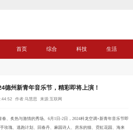
首页
综合
科技
生活
024德州新青年音乐节，精彩即将上演！
:44:52
作者:马慧思
来源:互联网
、炙热与激情的秀场。6月1日-2日，2024科龙空调×新青年音乐节即
手玫瑰、逃跑计划、回春丹、麻园诗人、房东的猫、霓虹花园、海来