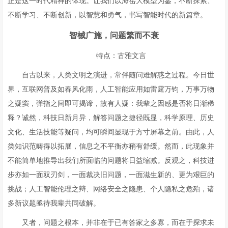
正是这一时代精神的体现。让我们以海岳大模型为鉴，不断探索、
不断学习、不断创新，以智慧和勇气，书写智能时代的新篇章。
智械广施，问题繁而不衰
特点：古雅文言
自古以来，人类文明之演进，常伴随问难解惑之过程。今日世
界，互联网普及如春风化雨，人工智能应用如雷霆万钧，万事万物
之疑窦，弹指之间即可揭谛，故有人疑：我辈之因感是否将日渐稀
释？诚然，科技日新月异，解答问题之捷径既显，科学原理、历史
文化、生活技能等疑问，均可瞬间显现于方寸屏幕之前。由此，人
类知识范畴得以拓展，信息之不平衡亦稍有舒缓。然而，此现象并
不能简单地推导出我们所面临的问题将日益缩减。反观之，科技进
步亦如一面双刃剑，一面裁决旧问题，一面滋生新的、更为艰巨的
挑战；人工智能伦理之辩、网络安全之隐患、个人隐私之危殆，诸
多新议题亟待我辈共同破解。
又者，问题之根本，并非在于已有答家之多寡，而在于探求未