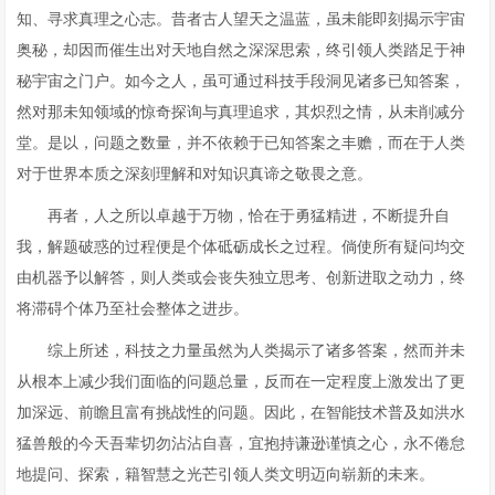
知、寻求真理之心志。昔者古人望天之温蓝，虽未能即刻揭示宇宙
奥秘，却因而催生出对天地自然之深深思索，终引领人类踏足于神
秘宇宙之门户。如今之人，虽可通过科技手段洞见诸多已知答案，
然对那未知领域的惊奇探询与真理追求，其炽烈之情，从未削减分
堂。是以，问题之数量，并不依赖于已知答案之丰赡，而在于人类
对于世界本质之深刻理解和对知识真谛之敬畏之意。
再者，人之所以卓越于万物，恰在于勇猛精进，不断提升自
我，解题破惑的过程便是个体砥砺成长之过程。倘使所有疑问均交
由机器予以解答，则人类或会丧失独立思考、创新进取之动力，终
将滞碍个体乃至社会整体之进步。
综上所述，科技之力量虽然为人类揭示了诸多答案，然而并未
从根本上减少我们面临的问题总量，反而在一定程度上激发出了更
加深远、前瞻且富有挑战性的问题。因此，在智能技术普及如洪水
猛兽般的今天吾辈切勿沾沾自喜，宜抱持谦逊谨慎之心，永不倦怠
地提问、探索，籍智慧之光芒引领人类文明迈向崭新的未来。