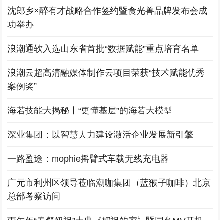
沈郎乡×醉有才战略合作签约暨食光兽品牌发布会成
功举办
浪潮通软入选山东省首批“数据赋能”重点培育名单
浪潮云超高清融媒体制作云项目荣获“技术赋能优秀
案例奖”
海若技能大揭秘丨“更懂基层”的海若大模型
深业集团：以智慧人力建设激活企业发展新引擎
一路盈途：mophie摇臂式车载无线充电器
广元市利州区领导莅临潮咖集团（蓝猴子咖啡）北京
总部考察访问