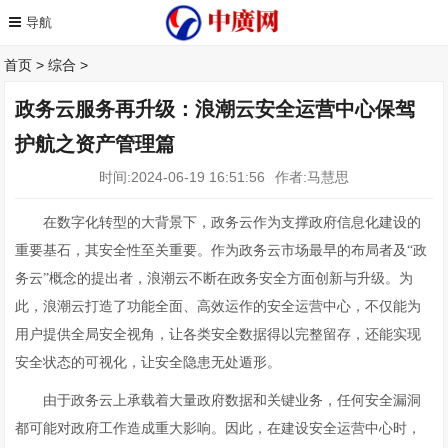
首页
>
综合
>
政务云服务再升级：浪潮云安全运营中心保驾
护航之资产管理篇
时间:2024-06-19 16:51:56
作者:马慧思
在数字化转型的大背景下，政务云作为支撑政府信息化建设的
重要基石，其安全性至关重要。作为政务云市场最早的布局者及“政
务云”概念的提出者，浪潮云不断在政务安全方面创新与升级。为
此，浪潮云打造了功能全面、高效运作的安全运营中心，不仅能为
用户提供全局安全视角，让各类安全数据得以完整留存，还能实现
安全状态的可视化，让安全隐患无处遁形。
由于政务云上承载着大量政府数据和关键业务，任何安全漏洞
都可能对政府工作造成重大影响。因此，在建设安全运营中心时，