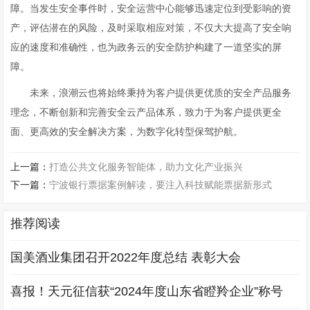
障。当发生安全事件时，安全运营中心能够迅速定位到受影响的资
产，评估潜在的风险，及时采取相应对策，不仅大大提高了安全响
应的速度和准确性，也为政务云的安全防护构建了一道坚实的屏
障。
未来，浪潮云也将始终秉持为客户提供更优质的安全产品服务
理念，不断创新和完善安全云产品体系，致力于为客户提供更全
面、更高效的安全解决方案，为数字化转型保驾护航。
上一篇：
打造公共文化服务智能体，助力文化产业振兴
下一篇：
宁波银行票据案例解读，要注入科技赋能票据新形式
推荐阅读
国美酒业集团召开2022年度总结 表彰大会
喜报！天元征信获“2024年度山东省瞪羚企业”称号