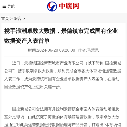
首页
>
综合
>
携手浪潮卓数大数据，景德镇市完成国有企业
数据资产入表首单
时间:2024-06-28 09:26:08
作者:马慧思
近日，景德镇国控新型城市产业有限公司（以下简称“国控新城
公司”）携手浪潮卓数大数据，顺利完成全市各大体育场馆运营数据
入表工作，成为景德镇市国有企业首单数据资产入表案例，在推动
国企数据资产化上迈出关键一步。
国控新城公司合法拥有并控制景德镇全市室内体育运动场馆及
室外足球场，由此沉淀了海量的体育场馆运营数据，浪潮卓数大数
据通过对此类运营数据进行数据治理与产品开发，打造出“体育场馆