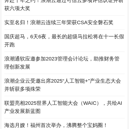
奔赴十年之约！浪潮云通过可信云多项评估认证并斩
获六项大奖
实至名归！浪潮云连续三年荣获CSA安全磐石奖
国庆超马，6天6夜，最长的超级马拉松将在十一长假
开跑
浪潮通软应邀参加2023管理会计论坛，助推财务管
理创新发展
浪潮企业云受邀出席2025“人工智能+”产业生态大会
并斩获多项殊荣
联盟亮相2025世界人工智能大会（WAIC），共绘AI
产业发展新蓝图
海选月嫂！福州首次举办，沸腾整个宝妈圈！