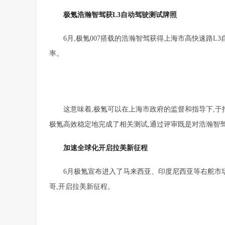
极氪浩瀚智驾获L
3
自动驾驶测试牌照
6月,极氪007搭载的浩瀚智驾获得上海市高快速路L3
率。
这意味着,极氪可以在上海市政府的监督和指导下,于
极氪高效稳定地完成了相关测试,通过评审既是对浩瀚智
加速
全球化
开启拉美新征程
6月极氪宣布进入了马来西亚、印度尼西亚等右舵市场
哥,开启拉美新征程。