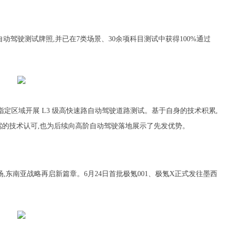
自动驾驶测试牌照,并已在7类场景、30余项科目测试中获得100%通过
指定区域开展 L3 级高快速路自动驾驶道路测试。基于自身的技术积累,
驾的技术认可,也为后续向高阶自动驾驶落地展示了先发优势。
,东南亚战略再启新篇章。6月24日首批极氪001、极氪X正式发往墨西