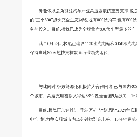
补能体系是新能源汽车产业高速发展的重要支撑,也
的“三个800”超快充全生态网络,既有800伏的车,也有80
务与投入。目前,极氪已成为全球量产800伏车型最多的车
截至6月30日,极氪已建设1130座充电站和6358根充
保持自建800V超快充桩数量行业领先地位。
与此同时,极氪能源还积极扩大合作网络,已与国内39
个城市。高速充电桩接入率达88%,覆盖全国9条纵向、1
目前,极氪正加速推进“千站万桩”计划,预计2024年底极充
电”计划,力争实现城市内15分钟找到充电桩、15分钟