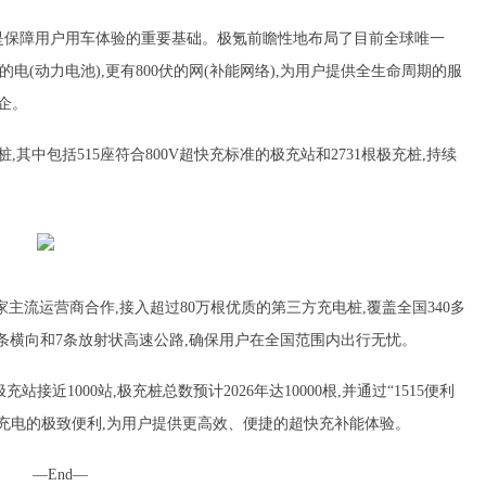
是保障用户用车体验的重要基础。极氪前瞻性地布局了目前全球唯一
0伏的电(动力电池),更有800伏的网(补能网络),为用户提供全生命周期的服
企。
电桩,其中包括515座符合800V超快充标准的极充站和2731根极充桩,持续
家主流运营商合作,接入超过80万根优质的第三方充电桩,覆盖全国340多
6条横向和7条放射状高速公路,确保用户在全国范围内出行无忧。
站接近1000站,极充桩总数预计2026年达10000根,并通过“1515便利
完成充电的极致便利,为用户提供更高效、便捷的超快充补能体验。
—End—