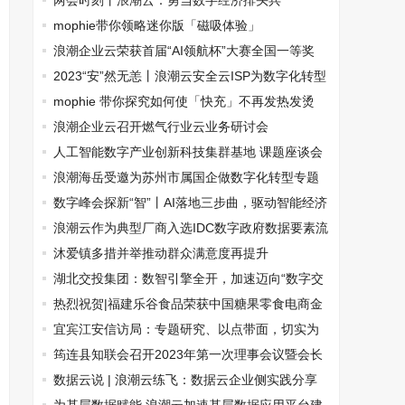
两会时刻丨浪潮云：勇当数字经济排头兵
mophie带你领略迷你版「磁吸体验」
浪潮企业云荣获首届“AI领航杯”大赛全国一等奖
2023“安”然无恙丨浪潮云安全云ISP为数字化转型
保驾护航
mophie 带你探究如何使「快充」不再发热发烫
浪潮企业云召开燃气行业云业务研讨会
人工智能数字产业创新科技集群基地 课题座谈会
在京顺利召开
浪潮海岳受邀为苏州市属国企做数字化转型专题
培训
数字峰会探新“智”丨AI落地三步曲，驱动智能经济
新形态
浪潮云作为典型厂商入选IDC数字政府数据要素流
通市场报告
沐爱镇多措并举推动群众满意度再提升
湖北交投集团：数智引擎全开，加速迈向“数字交
投”
热烈祝贺|福建乐谷食品荣获中国糖果零食电商金
销商25强等三项奖项
宜宾江安信访局：专题研究、以点带面，切实为
群众排忧解难
筠连县知联会召开2023年第一次理事会议暨会长
（扩大）会议
数据云说 | 浪潮云练飞：数据云企业侧实践分享