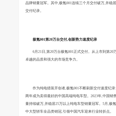
品牌销量冠军。其中,极氪001连续三个月交付破万,并稳居
交付纪录。
极氪0
01
第2
0
万台交付,
创新势力速度纪录
6月21日,第20万台极氪001正式交付。从上市到第2
卓越的品质和强大的市场竞争力。
作为纯电猎装开创者,极氪001不断刷新交付速度纪录:累
两年成为卖得最好的中国高端纯电车型。2023年,中国销售
量持续破万,并稳居25万以上纯电车型销量冠军。5月,极氪0
中大型轿车全品类销冠,引领中国汽车迎来行业转折点。