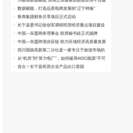
为基层数据赋能 浪潮云加速基层数据应用平台建
设
数据赋能，打造品质电商发展的“辽宁样板”
鲁商集团财务共享项目正式启动
长宁县委书记徐创军调研民营经济重点项目建设
中国—东盟商务理事会 联席秘书处正式揭牌
中国—东盟跨境供应链 助力区域经济高质量发展
—创新发展论坛在南宁成功举办
四川国旅高新第二分社是一家专注于旅游市场的
企业
从“机房”到“算力电厂”，如何破局AIDC能源“不可
能三角”？
首次！长宁县民营企业产品出口英国