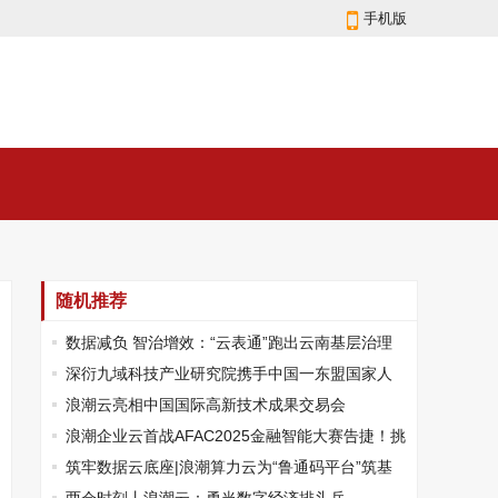
手机版
随机推荐
数据减负 智治增效：“云表通”跑出云南基层治理
新路径
深衍九域科技产业研究院携手中国一东盟国家人
工智能应用合作中心、北投信创擘画AI出海新蓝图
浪潮云亮相中国国际高新技术成果交易会
浪潮企业云首战AFAC2025金融智能大赛告捷！挑
战组新秀奖助力金融业务技术拓新
筑牢数据云底座|浪潮算力云为“鲁通码平台”筑基