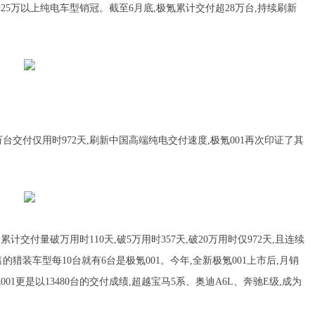
25万以上纯电车型销冠。截至6月底,极氪累计交付超28万台,持续刷新
0万台交付仅用时972天,刷新中国高端纯电交付速度,极氪001再次印证了其
计交付量破万用时110天,破5万用时357天,破20万用时仅972天,且连续
的猎装车型每10台就有6台是极氪001。今年,全新极氪001上市后,月销
01更是以13480台的交付成绩,超越宝马5系、奥迪A6L、奔驰E级,成为