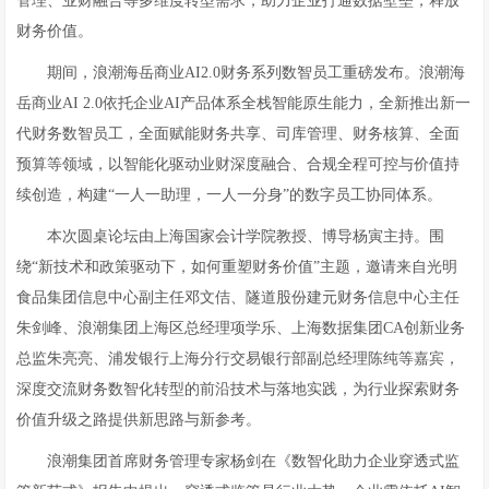
管理、业财融合等多维度转型需求，助力企业打通数据壁垒，释放
财务价值。
期间，浪潮海岳商业AI2.0财务系列数智员工重磅发布。浪潮海
岳商业AI 2.0依托企业AI产品体系全栈智能原生能力，全新推出新一
代财务数智员工，全面赋能财务共享、司库管理、财务核算、全面
预算等领域，以智能化驱动业财深度融合、合规全程可控与价值持
续创造，构建“一人一助理，一人一分身”的数字员工协同体系。
本次圆桌论坛由上海国家会计学院教授、博导杨寅主持。围
绕“新技术和政策驱动下，如何重塑财务价值”主题，邀请来自光明
食品集团信息中心副主任邓文佶、隧道股份建元财务信息中心主任
朱剑峰、浪潮集团上海区总经理项学乐、上海数据集团CA创新业务
总监朱亮亮、浦发银行上海分行交易银行部副总经理陈纯等嘉宾，
深度交流财务数智化转型的前沿技术与落地实践，为行业探索财务
价值升级之路提供新思路与新参考。
浪潮集团首席财务管理专家杨剑在《数智化助力企业穿透式监