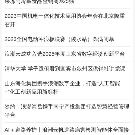
果冻与冷藏食品金销商®25强
2023中国机电一体化技术应用协会年会在北京隆重
召开
2023全国电动冲浪板联赛（陵水站）圆满闭幕
浪潮云成功入选2025年度山东省数字经济创新平台
清华大学 学子遆俐君到宜宾市叙州区供销社讲党课
山东海化集团携手浪潮数字企业，打造“人工智能
+”化工创新应用新标杆
签约！浪潮海岳携手南宁产投集团打造智慧经营管理
平台
AI＋道路养护丨浪潮云帆道路病害检测智能体全面接