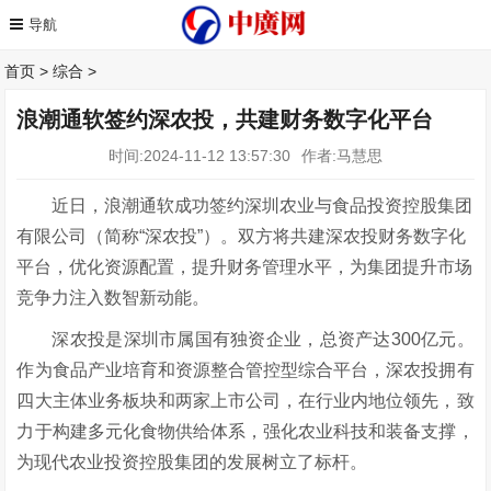
首页
>
综合
>
浪潮通软签约深农投，共建财务数字化平台
时间:2024-11-12 13:57:30
作者:马慧思
近日，浪潮通软成功签约深圳农业与食品投资控股集团
有限公司（简称
“深农投”）。双方将共建深农投财务数字化
平台，优化资源配置，提升财务管理水平，为集团提升市场
竞争力注入数智新动能。
深农投是深圳市属国有独资企业，总资产达
300亿元。
作为食品产业培育和资源整合管控型综合平台，深农投拥有
四大主体业务板块和两家上市公司，在行业内地位领先，致
力于构建多元化食物供给体系，强化农业科技和装备支撑，
为现代农业投资控股集团的发展树立了标杆。