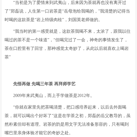
“当初是为了爱情来到武夷山，后来因为茶就再也没有离开过
了”郑磊说，人生第一口岩茶是“岳母泡给我喝的，”我清楚的记得当
时喝的这款茶是“岩上特级肉桂”，刘国英老师做的。
“我当时的第一感受就是，这款茶我喝不来，太浓了，跟我以往
喝过的茶不是一个味道”，“但喝完过了一会，神奇的事情发生了，
茶在口腔里有了回甘，那种感觉太奇妙了，从此以后就喜欢上喝岩
茶”
先悟再做 先喝三年茶 再拜师学艺
2009年来武夷山，而上手学做茶是2012年。
“你就在家里先把茶喝清楚，把口感培养起来，以后去外面喝
茶，就可以喝出个好坏了”这是在学茶之初，郑磊的岳父教导的，虽
然朴素但却有道理。岩茶的韵是用文字无法准备形容的，只有喝到
嘴巴里亲身体验才能它的奇妙之处。