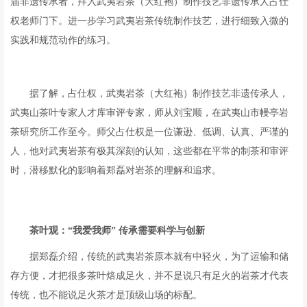
届非遗传承者，拜入武夷岩茶（大红袍）制作技艺非遗传承人占仕
权老师门下。进一步学习武夷岩茶传统制作技艺，进行细致入微的
实践和规范动作的练习。
据了解，占仕权，武夷岩茶（大红袍）制作技艺非遗传承人，
武夷山茶叶专家人才库审评专家，师从刘宝顺，在武夷山市幔亭岩
茶研究所工作至今。师父占仕权是一位谦逊、低调、认真、严谨的
人，他对武夷岩茶有极其深刻的认知，这些都在平常的制茶和审评
时，潜移默化的影响着郑磊对岩茶的理解和追求。
茶叶观：“我爱我师” 传承需要科学与创新
据郑磊介绍，传统的武夷岩茶原本就有中轻火，为了运输和储
存方便，才把很多茶叶焙成足火，并不是说只有足火的岩茶才代表
传统，也不能说足火茶才是顶级山场的标配。