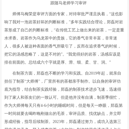
跟随马老师学习审评
师傅马梅荣是审评方面的专家，对待审批严谨且执着，“这也影
响了我对一泡岩茶好坏的判断标准，”多年实践结合理论，郑磊对岩
茶形成了自己的判断标准 ，“在传统工艺上做出来的岩茶，一定是重
水求香。岩茶作为乌龙茶中的贵族，它的香气非常丰富，非常迷
人，很多人被这种表面的香气所吸引了，反而在追求香气的时候，
把它的汤感忽略了，这是不对的”。“我觉得好的岩茶，汤感应该是
排在前面的。总结成六个字就是厚、滑、细、柔、甘、润。”
在制茶方面，郑磊也不断的学习和实践。自2019年起，就亲自
担任了制茶“大师傅”，厂里所有的茶都亲手制作。以自身的审评功
底为指导，结合制茶实践经验，郑磊的制茶技术进步飞速，迅速得
到了家人和茶友们的一致认可。但是他并没有自满，制茶季很忙，
作为大师傅每天只有4-6小时的睡眠时间，但是每天一睁眼，郑磊第
一时间就要去喝昨晚刚做出的毛茶，审评品质、找优缺点，并立即
形成经验，指导后续制茶。2023年，郑磊通过努力，成功入选第三