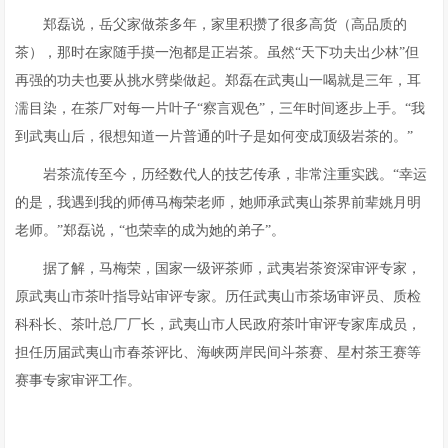
郑磊说，岳父家做茶多年，家里积攒了很多高货（高品质的
茶），那时在家随手摸一泡都是正岩茶。虽然“天下功夫出少林”但
再强的功夫也要从挑水劈柴做起。郑磊在武夷山一喝就是三年，耳
濡目染，在茶厂对每一片叶子“察言观色”，三年时间逐步上手。“我
到武夷山后，很想知道一片普通的叶子是如何变成顶级岩茶的。”
岩茶流传至今，历经数代人的技艺传承，非常注重实践。“幸运
的是，我遇到我的师傅马梅荣老师，她师承武夷山茶界前辈姚月明
老师。”郑磊说，“也荣幸的成为她的弟子”。
据了解，马梅荣，国家一级评茶师，武夷岩茶资深审评专家，
原武夷山市茶叶指导站审评专家。历任武夷山市茶场审评员、质检
科科长、茶叶总厂厂长，武夷山市人民政府茶叶审评专家库成员，
担任历届武夷山市春茶评比、海峡两岸民间斗茶赛、星村茶王赛等
赛事专家审评工作。