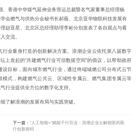
强、香港中华煤气延伸业务营运总裁暨名气家董事总经理杨
程学会燃气与供热分会秘书长郝薇、北京亚华物联科技发展有
经理赵亚星、北京区总经理助理李彬分别发表了各自观点与看
深入交流。
气行业量身打造的创新解决方案。浪潮企业云依托第八届数字
论坛上发起的
“
共建燃气行业可信数据空间
”
的倡议，
以帮助政府
建设目标，面向城市燃气行业，通过终端城燃公司分布式云节
联模式，构建燃气公共云、区域性专属云、燃气集团专属云等
燃气行业提供全方位的数字化支持。
详细了解浪潮的发展布局与实践突破。
下一篇：
“人工智能+”赋能千行百业：浪潮企业云解锁医药医
疗创新密码