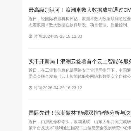
最高级别认可！浪潮卓数大数据成功通过CMM
近日，经国际权威机构评估，浪潮卓数大数据顺利通过全球
志着浪潮卓数大数据在软件研发、项目管理、质量控制、
时间:2024-09-23 15:12:33
实干开新局丨浪潮云签署首个云上智能体服
近日，在工业和信息化部网络安全管理局指导下，中国通
委员会联合发布《云上智能体服务网络和数据安全自律公
时间:2026-04-29 16:23:12
国际先进！浪潮傲林“能碳双控智能分析与决
近日，由浪潮傲林牵头，浪潮通软、山东大学共同完成研
策平台及技术”顺利通过国家工业信息安全发展研究中心