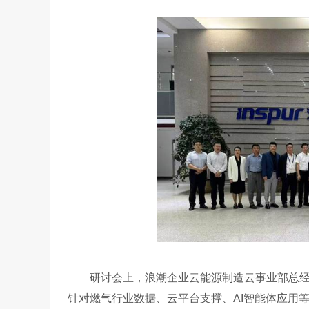
研讨会上，浪潮企业云能源制造云事业部总
针对燃气行业数据、云平台支撑、
AI智能体应用