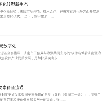
字化转型新生态
享创新经验，围绕市场开拓、技术合作、解决方案孵化等方面开展深
出席签约仪式。 当下，数字技术……
场景数字化
开源基金会指导，济南市工信局与浪潮共同主办的“软件名城看济南暨浪
聚焦软件产业提质发展，是加快落实山东……
要素价值流通
基础制度更好发挥数据要素作用的意见（又称《数据二十条》），明确了
配置范围和按价值贡献参与分配渠道，强……