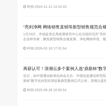
时间:2024-11-12 14:24:33
“亮剑净网 网络销售直销等新型销售规范合
1月29日，市场监管总局发展研究中心在京组织召开“亮
企业和专家，聚焦新型销售合规发展、净化网络环境、规
时间:2026-02-18 17:01:54
再获认可！浪潮云多个案例入选“鼎新杯”数
近日，由中国通信标准化协会主办、中国信息通信研究院承
新杯”数字化转型应用征集典型案例正式公布，浪潮云提报的
时间:2025-09-28 10:50:54