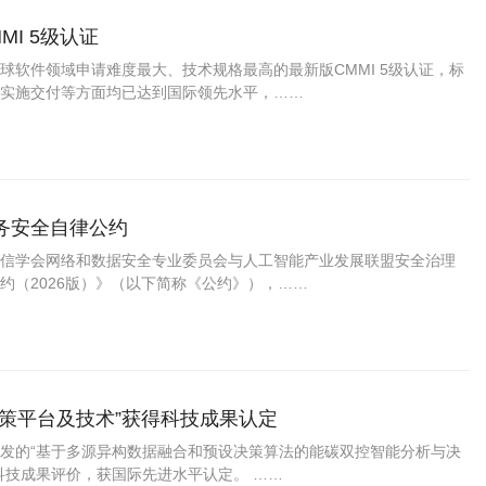
I 5级认证
软件领域申请难度最大、技术规格最高的最新版CMMI 5级认证，标
实施交付等方面均已达到国际领先水平，……
务安全自律公约
信学会网络和数据安全专业委员会与人工智能产业发展联盟安全治理
约（2026版）》（以下简称《公约》），……
策平台及技术”获得科技成果认定
发的“基于多源异构数据融合和预设决策算法的能碳双控智能分析与决
科技成果评价，获国际先进水平认定。 ……