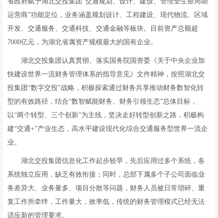
省政府赋予湖北交投集团“交通规划、设计、建设、管理全生命周期
运营商”功能定位，业务涵盖规划设计、工程建设、现代物流、区域
开发、交通服务、交通科技、交通金融等板块。目前资产总额超
7000亿元，为湖北省属资产规模最大的国有企业。
湖北交投集团认真贯彻、落实国务院国资委《关于中央企业加
快建设世界一流财务管理体系的指导意见》文件精神，按照湖北交
投集团“数字交投”战略，积极探索通过财务共享推动财务数智化转
型的有效路径，结合“数智赋能财务、财务引领生态”总体目标，
以“两个转型、三个创新”为主线，坚决走好转型创新之路，积极构
建“交通+”产业生态，高水平建设现代化综合交通服务型世界一流企
业。
湖北交投集团信息化工作起步较早，先后应用过多个系统，各
系统独立应用，缺乏有效衔接；同时，总部下属多个子公司面临业
务差异大、业务量多、项目分散等问题，财务人员被日常琐碎、重
复工作所牵绊，工作量大，效率低，传统的财务管理模式已经无法
适应新的管理要求。