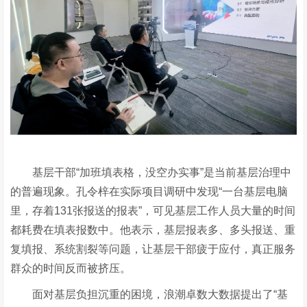
基层干部
“
加班填表格，没空办实事
”
是当前基层治理中
的普遍现象。
孔令梓在实际项目调研中发现
“
一台基层电脑
里，存着131张
报送的报表
”
，可见基层工作人员大量的时间
都耗费在填表报数中。他表示，基层报表多、多头报送、重
复填报、系统割裂等问题，让基层干部疲于应付，真正服务
群众的时间反而被挤压。
面对基层负担沉重的困境，浪潮卓数大数据
提出了
“
基