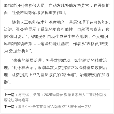
能精准识别未参保人员、自动发现补助发放异常，在医保扩
面、社会救助等领域发挥重要作用。
随着人工智能技术的深度融合，基层治理正在向智能化
迈进。孔令梓展示了系统的更多可能性：自然语言查询让数
据
“
张口说话
”
，智能分析自动生成民生热点地图，个人知识
库精准解读政策
……
这些功能让基层工作者从
“
表格员
”
转变
为
“
数据分析师
”
。
“
未来的基层治理，将是数据驱动、智能辅助的精准治
理。
”
孔令梓表示，浪潮卓数
大数据
将继续深耕基层数据治
理，让数据真正成为基层减负的
“
减压器
”
、治理增效的
“
加速
器
”
。
上一篇：
与无锡 共数智：2025物博会-数据要素与人工智能创新发
展论坛即将启幕
下一篇：
浪潮企业云荣获首届“AI领航杯”大赛全国一等奖