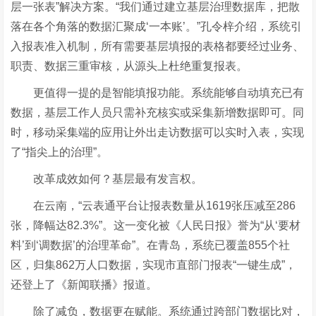
层一张表
”
解决方案。
“
我们通过建立基层治理数据库，把散
落在各个角落的数据汇聚成
‘
一本账
’
。
”
孔令梓介绍，系统引
入报表准入机制，所有需要基层填报的表格都要经过
业务、
职责、数据三重审核，从源头上杜绝重复报表。
更值得一提的是智能填报功能。系统能够自动填充已有
数据，基层工作人员只需补充核实或采集新增数据即可。同
时，移动采集端的应用让外出走访数据可以实时入表，实现
了
“
指尖上的治理
”
。
改革成效如何？基层最有发言权。
在云南，
“
云表通平台让报表数量从1619张压减至286
张，降幅达82.3%
”
。这一变化被《人民日报》誉为
“
从
‘
要材
料
’
到
‘
调数据
’
的治理革命
”
。在青岛，系统已覆盖855个社
区，归集862万人口数据，实现市直部门报表
“
一键生成
”
，
还登上了《新闻联播》报道。
除了减负，数据更在赋能。系统通过跨部门数据比对，