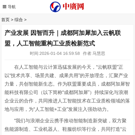
首页
>
综合
>
产业发展 因智而升｜成都阿加犀加入云帆联
盟，人工智能重构工业质检新范式
时间:2026-01-04 16:59:58
作者:马慧思
在人工智能与云计算迅猛发展的今天，
“云帆联盟”正
以“技术共享、场景共建、成果共用”的开放理念，汇聚产业
力量，共创智能新生态。作为联盟重要成员，成都阿加犀智
能科技有限公司（以下简称“成都阿加犀”）持续深化与浪潮
企业云的合作，共同推进人工智能技术在工业质检领域的落
地与应用，为“人工智能
+
工业”发展注入强劲动力。
“我们与浪潮企业云携手推动智能制造新突破，双方聚
焦能源制造、工业机器人、鞋服纺织等行业，共同打造“云