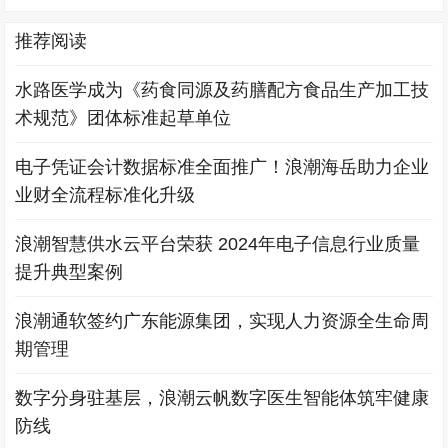
推荐阅读
水路医学成为《药食同源及药膳配方食品生产加工技
术规范》团体标准起草单位
电子凭证会计数据标准全面推广！浪潮海岳助力企业
业财全流程标准化升级
浪潮智慧供水云平台荣获 2024年电子信息行业质量
提升典型案例
浪潮通软签约广东能源集团，实现人力资源全生命周
期管理
数字分身驻基层，浪潮云帆数字医生智能体筑牢健康
防线