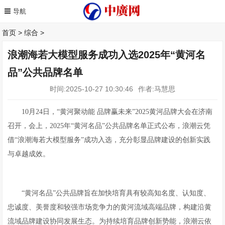
首页
>
综合
>
浪潮海若大模型服务成功入选2025年“黄河名
品”公共品牌名单
时间:2025-10-27 10:30:46
作者:马慧思
10月24日，“黄河聚动能 品牌赢未来”2025黄河品牌大会在济南
召开，会上，2025年“黄河名品”公共品牌名单正式公布，浪潮云凭
借“浪潮海若大模型服务”成功入选，充分彰显品牌建设的创新实践
与卓越成效。
“黄河名品”公共品牌旨在加快培育具有较高知名度、认知度、
忠诚度、美誉度和较强市场竞争力的黄河流域高端品牌，构建沿黄
流域品牌建设协同发展生态。为持续培育品牌创新势能，浪潮云依