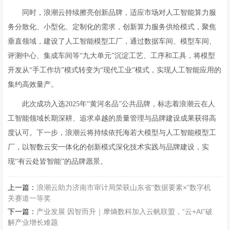
同时，浪潮云持续擦亮创新品牌，适应市场对人工智能算力服
务分散化、小型化、定制化的需求，创新算力服务供给模式，聚焦
垂直领域，建设了人工智能模型工厂，通过数据车间、模型车间、
评测中心、集成车间等“九大单元”沉淀工艺、工序和工具，将模型
开发从“手工作坊”模式转变为“现代工业”模式，实现人工智能应用的
集约高效量产。
此次成功入选2025年“黄河名品”公共品牌，标志着浪潮云在人
工智能领域长期深耕、追求卓越的质量管理与品牌建设成果获得高
度认可。下一步，浪潮云将持续依托海若大模型与人工智能模型工
厂，以智数云安一体化的创新模式深化技术实践与品牌建设，实
现“有云处皆智能”的品牌愿景。
上一篇：
浪潮云助力济南市审计局荣获山东省“数据要素×”数字机
关赛道一等奖
下一篇：
产业发展 因智而升｜摩熵数科加入云帆联盟，“云+AI”破
解产业增长难题