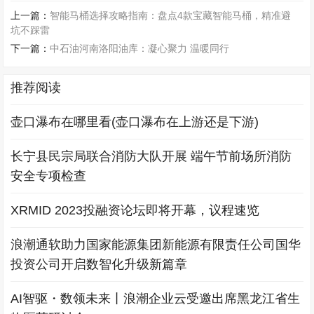
上一篇：
智能马桶选择攻略指南：盘点4款宝藏智能马桶，精准避
坑不踩雷
下一篇：
中石油河南洛阳油库：凝心聚力 温暖同行
推荐阅读
壶口瀑布在哪里看(壶口瀑布在上游还是下游)
长宁县民宗局联合消防大队开展 端午节前场所消防
安全专项检查
XRMID 2023投融资论坛即将开幕，议程速览
浪潮通软助力国家能源集团新能源有限责任公司国华
投资公司开启数智化升级新篇章
AI智驱・数领未来丨浪潮企业云受邀出席黑龙江省生