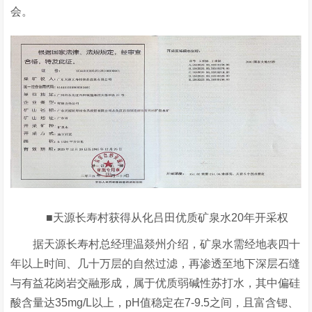
会。
■天源长寿村获得从化吕田优质矿泉水20年开采权
据天源长寿村总经理温燚州介绍，矿泉水需经地表四十
年以上时间、几十万层的自然过滤，再渗透至地下深层石缝
与有益花岗岩交融形成，属于优质弱碱性苏打水，其中偏硅
酸含量达35mg/L以上，pH值稳定在7-9.5之间，且富含锶、