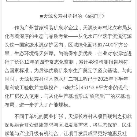
■天源长寿村竞得的《采矿证》
作为广州首家桶装矿泉水企业，天源长寿村此次布局从
化有着深厚的生态与品质考量——从化水厂坐落于流溪河源
头这一国家级水源保护区内，区域绿化面积超7400平方公
里，生态环境得天独厚。为确保水质优良，企业对水源地进
行了长达12年的四季常态化监测，累计48份检测报告均符
合国家标准，为后续优质矿泉水生产奠定了坚实基础。与此
同时，天源长寿村柯木塱水厂二期工程已于2025年下半年
顺利竣工验收并挂牌投产，6栋共计45153.8平方米的现代
化厂房投入使用，与从化生产基地形成“前店后厂”的双基地
布局，进一步扩大了产能规模。
不同于单纯的商业扩张，天源长寿村从项目规划之初就
深度融合群众健康需求与区域发展需求，将生态保护、民生
赋能与产业升级有机结合，让项目发展成果更好地惠及社