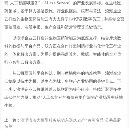
现“人工智能即服务”（AI as a Service）的产业发展目标。在生物医
药领域，基于算力基础设施、行业数据集、模型与算法，浪潮企业
云打造的生物医药智能云有力支撑了GxP系列数字员工，并能够全面
覆盖研发、注册申报、生产合规和运营管理等关键场景。
以浪潮企业云打造的生物医药智能云为底座支撑，结合摩熵数
科的数据与平台产品，双方正在合作打造制药行业与化学化工行业
的一体化解决方案，为用户提供涵盖算力、数据、智能体的全方位
行业智能云解决方案。
从云帆联盟的平台构筑，到与摩熵数科的精准携手，浪潮企业
云始终以技术为桥、以生态为脉，串联起产业协同的关键节点。下
一步，浪潮企业云将继续以云帆联盟为核心纽带，持续汇聚更多生
态伙伴的力量，推动“人工智能+”的价值在更广阔的产业场景中落地
生根。
上一篇：
浪潮海若大模型服务成功入选2025年“黄河名品”公共品牌
名单