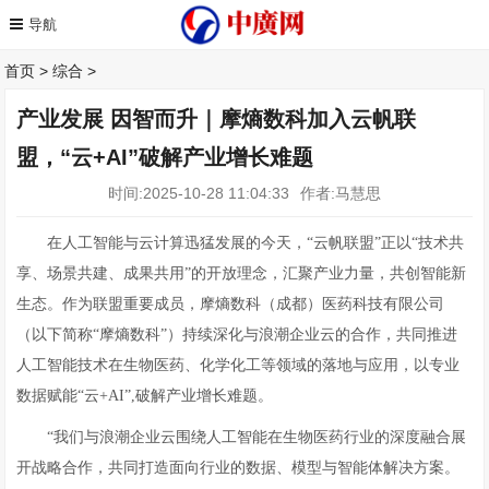
首页
>
综合
>
产业发展 因智而升｜摩熵数科加入云帆联
盟，“云+AI”破解产业增长难题
时间:2025-10-28 11:04:33
作者:马慧思
在人工智能与云计算迅猛发展的今天，“云帆联盟”正以“技术共
享、场景共建、成果共用”的开放理念，汇聚产业力量，共创智能新
生态。作为联盟重要成员，摩熵数科（成都）医药科技有限公司
（以下简称“摩熵数科”）持续深化与浪潮企业云的合作，共同推进
人工智能技术在生物医药、化学化工等领域的落地与应用，以专业
数据赋能“云+AI”,破解产业增长难题。
“我们与浪潮企业云围绕人工智能在生物医药行业的深度融合展
开战略合作，共同打造面向行业的数据、模型与智能体解决方案。