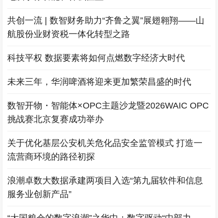
共创一流 | 数智财务助力“齐鲁之翼”展翅翱翔——山
航股份业财资税一体化转型之路
科技平权 数据要素将如何点燃数字经济大时代
未来三年，华润啤酒将迎来更加繁荣昌盛的时代
数智开物・智能体×OPC主题沙龙暨2026WAIC OPC
挑战赛北京复赛成功举办
关于优化基层公安机关危化品安全监管模式 打造一
流营商环境的路径初探
浪潮卓数大数据承建两项目入选“第九届软件和信息
服务业创新产品”
“大国粮仓的数字浪潮”之华中：数字驱动“中部力