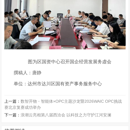
图为区国资中心召开国企经营发展务虚会
撰稿人：唐静
单位：达州市达川区国有资产事务服务中心
上一篇：
数智开物・智能体×OPC主题沙龙暨2026WAIC OPC挑战
赛北京复赛成功举办
下一篇：
浪潮云亮相第八届西洽会 以科技之力守护江河安澜