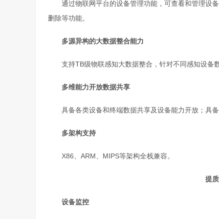
通过物联网平台的设备管理功能，可查看和管理设备
删除等功能。
多源异构的大数据整合能力
支持TB级物联感知大数据整合，针对不同感知设备
多维能力开放数据共享
具备各类设备和终端数据共享及设备能力开放；具备
多架构支持
X86、ARM、MIPS等架构全栈兼容。
提质
设备监控