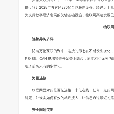
快，预计2025年将有约270亿台物联网设备。经过近
为支撑数字经济发展的关键基础设施，物联网高速发展已
物联网
连接异构多样
随着万物互联的到来，连接的形态在不断发生变化，WIFI、
RS485、CAN BUS等也开始登上舞台，原本相互无
现了前所未有的多样化。
海量连接
物联网面对的是百亿连接、十亿在线，任何一点的网
稳定，让设备如何有效的就近接入，让信息通过最短的路
安全问题
突出