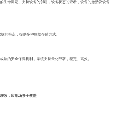
的生命周期。支持设备的创建，设备状态的查看，设备的激活及设备
数据的特点，提供多种数据存储方式。
成熟的安全保障机制，系统支持云化部署，稳定、高效。
增效，
应用
场景全覆盖