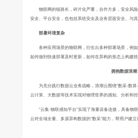
物联网的链路长，碎片化严重，合作方多，安全风险
安全、平台安全，也包括系统安全及业务层面安全。与其
部暑环境复杂
各种应用场景的物联网，衍生出多种部署场景，例如
如何做到快速部署及时更新，如何在异构的形态上构建统
拥抱数据浪潮
为充分践行数据云业务战略，浪潮云围绕“数采-数算
云计算、大数据等技术实现对物理世界的感知、分析和控
“云集·物联感知平台”实现了海量设备连接，具备
云对全域全量、多源异构数据的“数采”能力，帮用户建