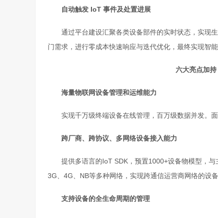
自动触发 IoT 事件及处置进展
通过平台建设汇聚各类设备部件的实时状态，实现生
门需求，进行零成本快速响应与迭代优化，最终实现智能
六大
亮点
加持
海量物联网设备管理和运维能力
实现千万级终端设备在线管理，百万级数据并发。面
跨厂商、跨协议、多网络设备接入能力
提供多语言的IoT SDK，预置1000+设备物模型
3G、4G、NB等多种网络，实现跨通信运营商网络的设
支持设备的全生命周期的管理