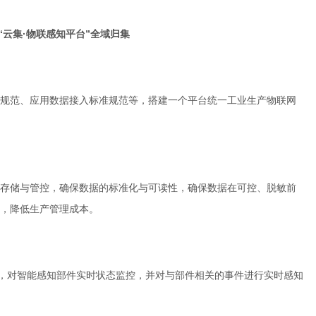
“云集·物联感知平台”
全域归集
规范、应用数据接入标准规范等，搭建一个平台统一工业生产物联网
存储与管控，确保数据的标准化与可读性，确保数据在可控、脱敏前
，降低生产管理成本。
现，对智能感知部件实时状态监控，并对与部件相关的事件进行实时感知