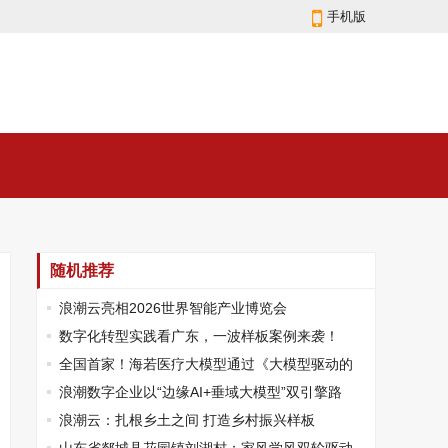
手机版
随机推荐
浪潮云亮相2026世界智能产业博览会
数字化转型实践看广东，一波样板案例来袭！
全国首家！海若医疗大模型通过《大模型驱动的
数字医疗健康应用技术要求》测评
浪潮数字企业以“边缘AI+垂域大模型”双引擎路
径，赋能制造业高质量发展
浪潮云：扎根乡土之间 打造乡村振兴样板