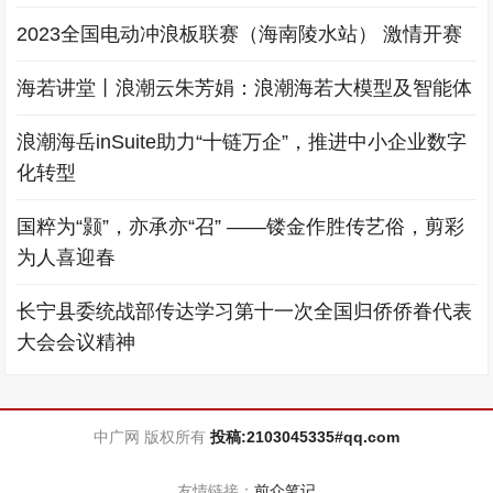
2023全国电动冲浪板联赛（海南陵水站） 激情开赛
海若讲堂丨浪潮云朱芳娟：浪潮海若大模型及智能体
浪潮海岳inSuite助力“十链万企”，推进中小企业数字
化转型
国粹为“颢”，亦承亦“召” ——镂金作胜传艺俗，剪彩
为人喜迎春
长宁县委统战部传达学习第十一次全国归侨侨眷代表
大会会议精神
中广网 版权所有
投稿:2103045335#qq.com
友情链接：
前众笔记